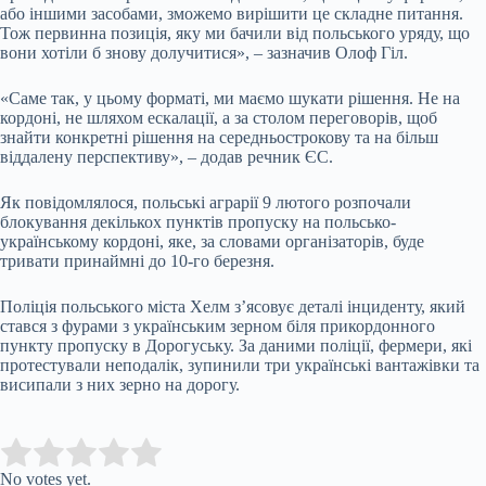
або іншими засобами, зможемо вирішити це складне питання.
Тож первинна позиція, яку ми бачили від польського уряду, що
вони хотіли б знову долучитися», – зазначив Олоф Гіл.
«Саме так, у цьому форматі, ми маємо шукати рішення. Не на
кордоні, не шляхом ескалації, а за столом переговорів, щоб
знайти конкретні рішення на середньострокову та на більш
віддалену перспективу», – додав речник ЄС.
Як повідомлялося, польські аграрії 9 лютого розпочали
блокування декількох пунктів пропуску на польсько-
українському кордоні, яке, за словами організаторів, буде
тривати принаймні до 10-го березня.
Поліція польського міста Хелм з’ясовує деталі інциденту, який
стався з фурами з українським зерном біля прикордонного
пункту пропуску в Дорогуську. За даними поліції, фермери, які
протестували неподалік, зупинили три українські вантажівки та
висипали з них зерно на дорогу.
Submit Rating
Rate this item:
No votes yet.