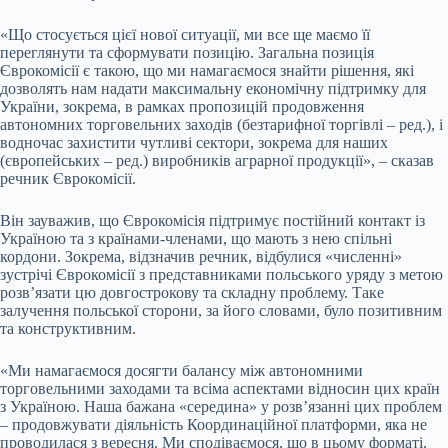
«Що стосується цієї нової ситуації, ми все ще маємо її
переглянути та сформувати позицію. Загальна позиція
Єврокомісії є такою, що ми намагаємося знайти рішення, які
дозволять нам надати максимальну економічну підтримку для
України, зокрема, в рамках пропозицій продовження
автономних торговельних заходів (безтарифної торгівлі – ред.), і
водночас захистити чутливі сектори, зокрема для наших
(європейських – ред.) виробників аграрної продукції», – сказав
речник Єврокомісії.
Він зауважив, що Єврокомісія підтримує постійний контакт із
Україною та з країнами-членами, що мають з нею спільні
кордони. Зокрема, відзначив речник, відбулися «численні»
зустрічі Єврокомісії з представниками польського уряду з метою
розв’язати цю довгострокову та складну проблему. Таке
залучення польської сторони, за його словами, було позитивним
та конструктивним.
«Ми намагаємося досягти балансу між автономними
торговельними заходами та всіма аспектами відносин цих країн
з Україною. Наша бажана «середина» у розв’язанні цих проблем
– продовжувати діяльність Координаційної платформи, яка не
проводилася з вересня. Ми сподіваємося, що в цьому форматі,