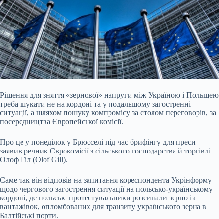
Рішення для зняття «зернової» напруги між Україною і Польщею
треба шукати не на кордоні та у подальшому загостренні
ситуації, а шляхом пошуку компромісу за
столом переговорів, за
посередництва Європейської комісії.
Про це у понеділок у Брюсселі під час брифінгу для преси
заявив речник Єврокомісії з сільського господарства й торгівлі
Олоф Гіл (Olof Gill).
Саме так він відповів на запитання кореспондента Укрінформу
щодо чергового загострення ситуації на польсько-українському
кордоні, де польські протестувальники розсипали зерно із
вантажівок, опломбованих для транзиту українського зерна в
Балтійські порти.