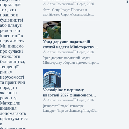
и
портал для
Румунії щодо її планів
Алла Самсоненко
Сер 6, 2026
тих, хто
відтермінувати закриття
Фото: Getty Images Посилання
працює в
вугільних електростанцій.
скопійовано Європейська комісія
висловила застереження Румунії, що
будівництві
відхилення від запланованого графіку
або планує
виведення з експлуатації
ремонт чи
електростанцій, що…
інвестиції в
нерухомість.
Уряд доручив податковій
Ми пишемо
службі надати Міністерству
про сучасні
оборони інформацію про
Алла Самсоненко
Сер 6, 2026
технології
чоловіків віком від 18 до 60
Уряд доручив податковій надати
будівництва,
років.
Міністерству оборони відомості про
тенденції
чоловіків 18-60 років Getty Images
ринку
Посилання скопійовано Кабінет
міністрів України дав доручення…
нерухомості
та практичні
поради з
Voestalpine у першому
якісного
кварталі 2027 фінансового
ремонту.
року підвищила виручку на
Алла Самсоненко
Сер 6, 2026
Матеріали
2,4% порівняно з попереднім
[itemprop=”image” itemscope
видання
роком.
itemtype=”https://schema.org/ImageObje
допомагають
ct” rel=”nofollow”> voestalpine.com
орієнтуватися
Новини Глобальний ринок voestalpine
в
Роздрукувати 80 06 Серпня 2026
будівельному