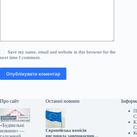
Save my name, email and website in this browser for the
next time I comment.
Опублікувати коментар
Про сайт
Останні новини
Інформ
П
С
К
«Будівельні
С
новини» —
Європейська комісія
К
галузевий
висловила занепокоєння