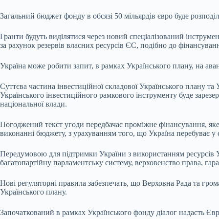
Загальний бюджет фонду в обсязі 50 мільярдів євро буде розподіл
Гранти будуть виділятися через новий спеціалізований інструме
за рахунок резервів власних ресурсів ЄС, подібно до фінансува
Україна може робити запит, в рамках Українського плану, на аван
Суттєва частина інвестиційної складової Українського плану та 
Українського інвестиційного рамкового інструменту буде зарезе
національної влади.
Погоджений текст угоди передбачає проміжне фінансування, яке 
виконанні бюджету, з урахуванням того, що Україна перебуває у с
Передумовою для підтримки України з використанням ресурсів 
багатопартійну парламентську систему, верховенство права, гар
Нові регуляторні правила забезпечать, що Верховна Рада та гром
Українського плану.
Започаткований в рамках Українського фонду діалог надасть Єв