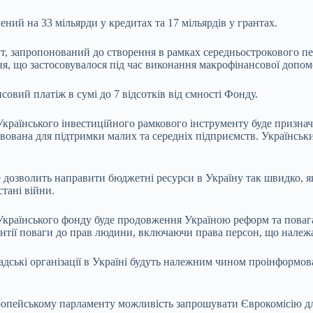
ений на 33 мільярди у кредитах та 17 мільярдів у грантах.
нт, запропонований до створення в рамках середньострокового п
ння, що застосовувалося під час виконання макрофінансової допо
совий платіж в сумі до 7 відсотків від ємності Фонду.
Українського інвестиційного рамкового інструменту буде признач
рвована для підтримки малих та середніх підприємств. Українськ
дозволить направити бюджетні ресурси в Україну так швидко, як
тані війни.
Українського фонду буде продовження Україною реформ та пова
антії поваги до прав людини, включаючи права персон, що належ
адські організації в Україні будуть належним чином проінформов
ропейському парламенту можливість запрошувати Єврокомісію для