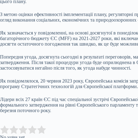
цього плану.
З метою оцінки ефективності імплементації плану, регуляторні п
огляд виконання соціальних, економічних та природоохоронних 
Як зазначається у повідомленні, на основі досягнутої в понеді
багаторічного бюджету ЄС (MFF) на 2021-2027 роки, які включа
досягти остаточного погодження так швидко, як це буде можлив
Попередня угода, досягнута сьогодні в результаті переговорів, м
затвердження. Після такої процедури угода буде оприлюднена в О
застосовуватися негайно після того, як угода набуде чинності.
Як повідомлялося, 20 червня 2023 року, Європейська комісія за
програму Стратегічних технологій для Європейської платформи.
Лідери всіх 27 країн ЄС під час спеціальної зустрічі Європейськ
формального затвердження на рівні Європейського парламенту т
березня поточного року.
Submit Rating
Rate this item:
No votes yet.