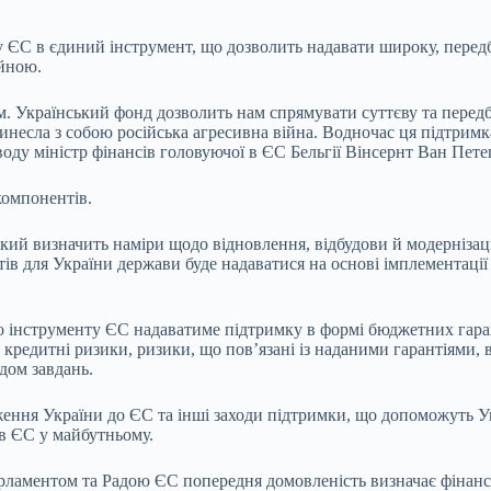
 ЄС в єдиний інструмент, що дозволить надавати широку, передб
ійною.
м. Український фонд дозволить нам спрямувати суттєву та перед
ринесла з собою російська агресивна війна. Водночас ця підтрим
воду міністр фінансів головуючої в ЄС Бельгії Вінсернт Ван Пете
компонентів.
ий визначить наміри щодо відновлення, відбудови й модернізаці
ів для України держави буде надаватися на основі імплементації
о інструменту ЄС надаватиме підтримку в формі бюджетних гаран
 кредитні ризики, ризики, що пов’язані із наданими гарантіями,
дом завдань.
ння України до ЄС та інші заходи підтримки, що допоможуть Укр
 в ЄС у майбутньому.
рламентом та Радою ЄС попередня домовленість визначає фінансо