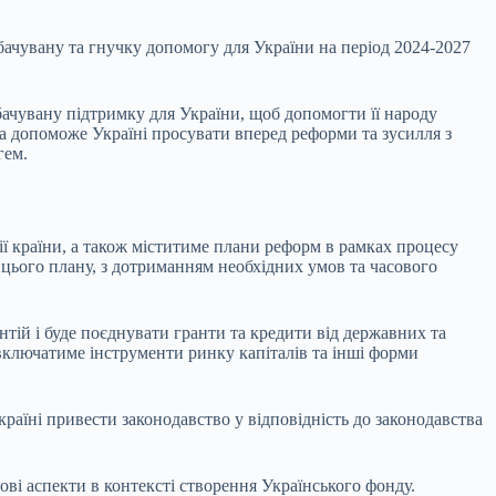
ачувану та гнучку допомогу для України на період 2024-2027
бачувану підтримку для України, щоб допомогти її народу
ка допоможе Україні просувати вперед реформи та зусилля з
гем.
ї країни, а також міститиме плани реформ в рамках процесу
 цього плану, з дотриманням необхідних умов та часового
тій і буде поєднувати гранти та кредити від державних та
 включатиме інструменти ринку капіталів та інші форми
аїні привести законодавство у відповідність до законодавства
ві аспекти в контексті створення Українського фонду.