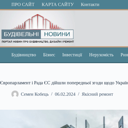
Перейти
ПРО САЙТ
КАРТА САЙТУ
Контакти
до
вмісту
Будівництво
Бізнес
Інвестиції
Нерухомість
Рин
Європарламент і Рада ЄС дійшли попередньої згоди щодо Украї
Семен Кобець
06.02.2024
Якісний ремонт