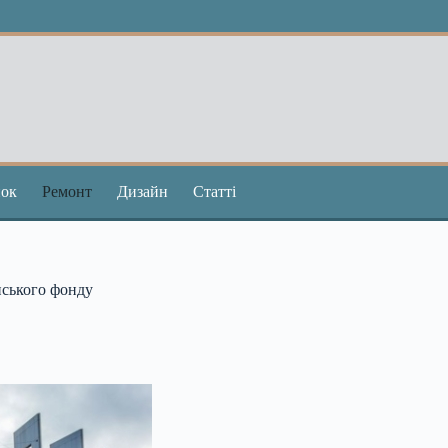
ок
Ремонт
Дизайн
Статті
нського фонду