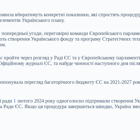
равила вбиратимуть конкретні показники, які спростять процедур
елементів Українського плану.
лок попередньої угоди, переговірні команди Європейського парла
ють створення Українського фонду та програму Стратегічних тех
им.
ає пройти через розгляд у Раді ЄС та у Європейському парламенті
фіційному журналі ЄС, та набуде чинності наступного дня після 
пропонувала перегляд багаторічного бюджету ЄС на 2021-2027 ро
ої ради
1
лютого 2024 року одноголосно підтримали створення Ук
а Ради ЄС. Якщо ця процедура завершиться швидко, Україна змо