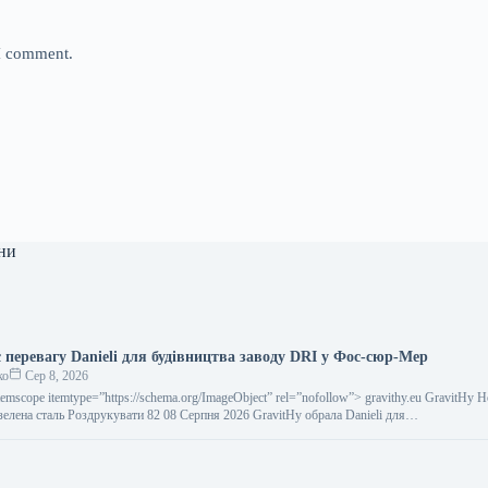
 I comment.
ни
 перевагу Danieli для будівництва заводу DRI у Фос-сюр-Мер
ко
Сер 8, 2026
temscope itemtype=”https://schema.org/ImageObject” rel=”nofollow”> gravithy.eu GravitHy 
зелена сталь Роздрукувати 82 08 Серпня 2026 GravitHy обрала Danieli для…