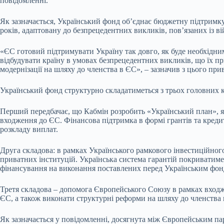
повідомленні.
Як зазначається, Український фонд об’єднає бюджетну підтримку
років, адаптовану до безпрецедентних викликів, пов’язаних із в
«ЄС готовий підтримувати Україну так довго, як буде необхідни
відбудувати країну в умовах безпрецедентних викликів, що їх п
модернізації на шляху до членства в ЄС», – зазначив з цього при
Український фонд структурно складатиметься з трьох головних 
Перший передбачає, що Кабмін розробить «Український план», як
входження до ЄС. Фінансова підтримка в формі грантів та кредит
розкладу виплат.
Друга складова: в рамках Українського рамкового інвестиційног
приватних інституцій. Українська система гарантій покриватиме
фінансування на виконання поставлених перед Українським фон
Третя складова – допомога Європейського Союзу в рамках входже
ЄС, а також виконати структурні реформи на шляху до членства
Як зазначається у повідомленні, досягнута між Європейським па