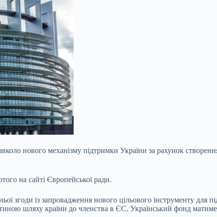
вколо нового механізму підтримки України за рахунок створення
ютого на сайті Європейської ради.
ї згоди із запровадження нового цільового інструменту для підт
стиною шляху країни до членства в ЄС. Український фонд матиме 