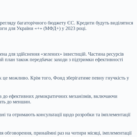
ерегляду багаторічного бюджету ЄС. Кредити будуть виділятися
моги для України «+» (МФД+) у 2023 році.
ена для здійснення «зелених» інвестицій. Частина ресурсів
ий план також передбачає заходи з підтримки ефективності
 це можливо. Крім того, Фонд зберігатиме певну гнучкість у
га до ефективних демократичних механізмів, включаючи
ать до меншин.
ані та отримають консультації щодо розробки та імплементації
 обговорення, принаймні раз на чотири місяці, імплементації