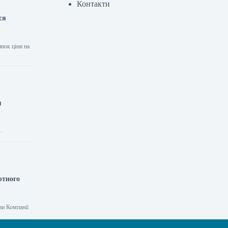
Контакти
ся
инок ціни на
я
ютного
ни Компанії