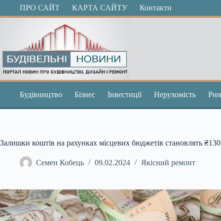
Перейти
ПРО САЙТ
КАРТА САЙТУ
Контакти
до
вмісту
Будівництво
Бізнес
Інвестиції
Нерухомість
Рин
Залишки коштів на рахунках місцевих бюджетів становлять ₴130
Семен Кобець
09.02.2024
Якісний ремонт