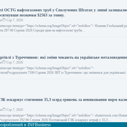
сті OCTG нафтогазових труб у Сполучених Штатах у липні залишали
осягнувши позначки $2563 за тонну.
ко
Сер 7, 2026
temscope itemtype=”https://schema.org/ImageObject” rel=”nofollow”> Новини Глобальний р
ти 297 06 Серпня 2026 Середні ціни на нафтогазові труби…
оргівлі з Туреччиною: які зміни чекають на українське металоведенн
ко
Сер 7, 2026
temscope itemtype=”https://schema.org/ImageObject” rel=”nofollow”>
ргівляРоздрукувати 7106 Серпня 2026 ЗВТ із Туреччиною: що зміниться для української
итайте на русскомRead in…
ЗК оскаржує стягнення 35,3 млрд гривень за невиконання норм вал
ко
Сер 7, 2026
temscope itemtype=”https://schema.org/ImageObject” rel=”nofollow”> shutterstock.com Нови
Роздрукувати 292 06 Серпня 2026 Полтавський ГЗК оскаржує штраф у 35,3…
 розроблений в INFBusiness