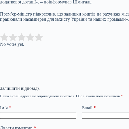
додаткової дотації», – поінформував Шмигаль.
Прем’єр-міністр підкреслив, що залишки коштів на рахунках міс
працювали насамперед для захисту України та наших громадян», 
Submit Rating
Rate this item:
No votes yet.
Залишити відповідь
Ваша e-mail адреса не оприлюднюватиметься.
Обов’язкові поля позначені
*
Ім’я
*
Email
*
Додати коментар
*