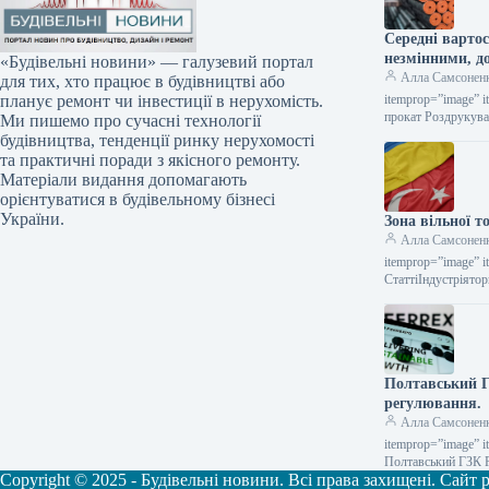
Середні варто
незмінними, д
«Будівельні новини» — галузевий портал
Алла Самсонен
для тих, хто працює в будівництві або
itemprop=”image” i
планує ремонт чи інвестиції в нерухомість.
прокат Роздрукува
Ми пишемо про сучасні технології
будівництва, тенденції ринку нерухомості
та практичні поради з якісного ремонту.
Матеріали видання допомагають
орієнтуватися в будівельному бізнесі
України.
Зона вільної т
Алла Самсонен
itemprop=”image” i
СтаттіІндустріято
металопродукції Ч
Полтавський Г
регулювання.
Алла Самсонен
itemprop=”image” i
Полтавський ГЗК 
Copyright © 2025 - Будівельні новини. Всі права захищені. Сайт