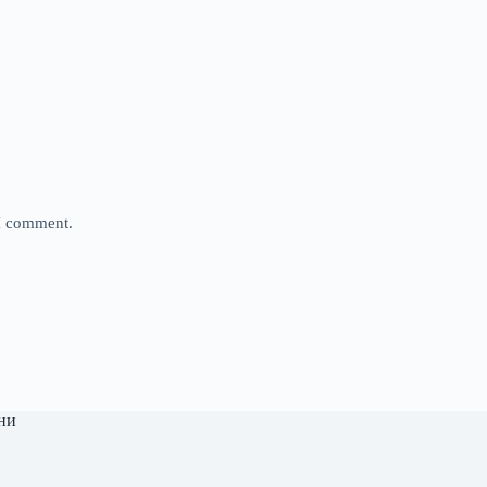
 I comment.
ни