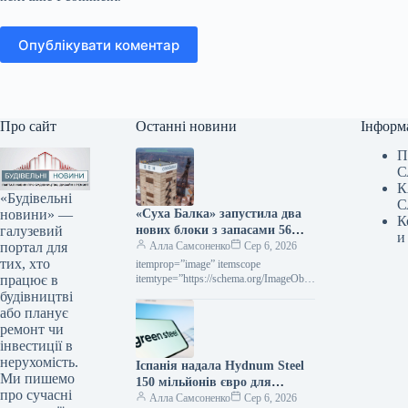
Опублікувати коментар
Про сайт
Останні новини
Інформ
П
С
К
«Будівельні
С
новини» —
«Суха Балка» запустила два
К
галузевий
нових блоки з запасами 56
и
портал для
тис. тонн руди
Алла Самсоненко
Сер 6, 2026
тих, хто
itemprop=”image” itemscope
працює в
itemtype=”https://schema.org/ImageObje
ct” rel=”nofollow”> Суха Балка Новини
будівництві
Індустрія Суха Балка Роздрукувати
або планує
201 06 Серпня 2026 «Суха Балка»
ремонт чи
запустила у роботу…
інвестиції в
нерухомість.
Іспанія надала Hydnum Steel
Ми пишемо
150 мільйонів євро для
про сучасні
спорудження підприємства з
Алла Самсоненко
Сер 6, 2026