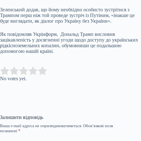
Зеленський додав, що йому необхідно особисто зустрітися з
Трампом перш ніж той проведе зустріч із Путіним, «інакше це
буде виглядати, як діалог про Україну без України».
Як повідомляв Укрінформ, Дональд Трамп висловив
зацікавленість у досягненні угоди щодо доступу до українських
рідкісноземельних копалин, обумовивши це подальшою
допомогою нашій країні.
Submit Rating
Rate this item:
No votes yet.
Залишити відповідь
Ваша e-mail адреса не оприлюднюватиметься.
Обов’язкові поля
позначені
*