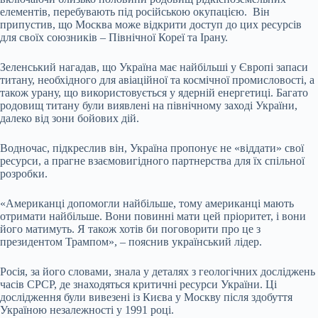
елементів, перебувають під російською окупацією. Він
припустив, що Москва може відкрити доступ до цих ресурсів
для своїх союзників – Північної Кореї та Ірану.
Зеленський нагадав, що Україна має найбільші у Європі запаси
титану, необхідного для авіаційної та космічної промисловості, а
також урану, що використовується у ядерній енергетиці. Багато
родовищ титану були виявлені на північному заході України,
далеко від зони бойових дій.
Водночас, підкреслив він, Україна пропонує не «віддати» свої
ресурси, а прагне взаємовигідного партнерства для їх спільної
розробки.
«Американці допомогли найбільше, тому американці мають
отримати найбільше. Вони повинні мати цей пріоритет, і вони
його матимуть. Я також хотів би поговорити про це з
президентом Трампом», – пояснив український лідер.
Росія, за його словами, знала у деталях з геологічних досліджень
часів СРСР, де знаходяться критичні ресурси України. Ці
дослідження були вивезені із Києва у Москву після здобуття
Україною незалежності у 1991 році.