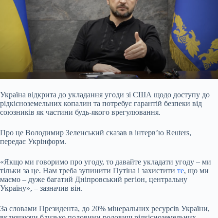
Україна відкрита до укладання угоди зі США щодо доступу до
рідкісноземельних копалин та потребує гарантій безпеки від
союзників як частини будь-якого врегулювання.
Про
це Володимир Зеленський сказав в інтерв’ю Reuters,
передає Укрінформ.
«Якщо ми говоримо про угоду, то давайте укладати угоду – ми
тільки за це. Нам треба зупинити Путіна і захистити
те
, що ми
маємо – дуже багатий Дніпровський регіон, центральну
Україну», – зазначив він.
За словами Президента, до 20% мінеральних ресурсів України,
включаючи близько половини родовищ рідкісноземельних