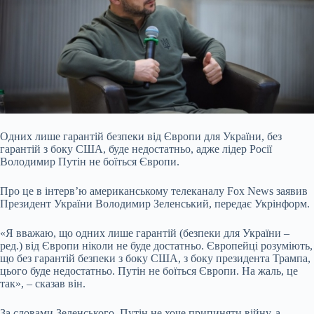
Одних лише гарантій безпеки від Європи для України, без
гарантій з боку США, буде недостатньо, адже лідер Росії
Володимир Путін не боїться Європи.
Про це в
інтерв’ю американському телеканалу Fox News заявив
Президент України Володимир Зеленський, передає Укрінформ.
«Я вважаю, що одних лише гарантій (безпеки для України –
ред.) від Європи ніколи не буде достатньо. Європейці розуміють,
що без гарантій безпеки з боку США, з боку президента Трампа,
цього буде недостатньо. Путін не боїться Європи. На жаль, це
так», – сказав він.
За словами Зеленського, Путін не хоче припиняти війну, а