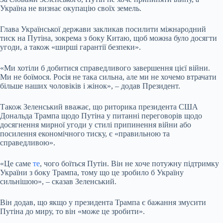
Україна не визнає окупацію своїх земель.
Глава Української держави закликав посилити міжнародний
тиск на Путіна, зокрема з боку Китаю, щоб можна було досягти
угоди, а також «ширші гарантії безпеки».
«Ми хотіли б добитися справедливого завершення цієї війни.
Ми не боїмося. Росія не така сильна, але ми не хочемо втрачати
більше наших чоловіків і жінок», – додав Президент.
Також Зеленський вважає, що риторика президента США
Дональда Трампа щодо Путіна у питанні переговорів щодо
досягнення мирної угоди у стилі припинення війни або
посилення економічного тиску, є «правильною та
справедливою».
«Це саме
те
, чого боїться Путін. Він не хоче потужну підтримку
України з боку Трампа, тому що це зробило б Україну
сильнішою», – сказав Зеленський.
Він додав, що якщо у президента Трампа є бажання змусити
Путіна до миру, то він «може це зробити».