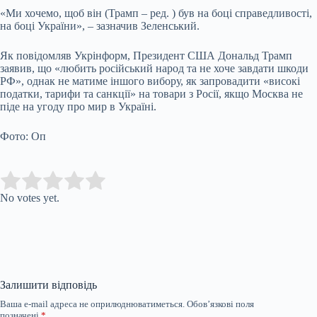
«Ми хочемо, щоб він (Трамп – ред. ) був на боці справедливості,
на боці України», – зазначив Зеленський.
Як повідомляв Укрінформ, Президент США Дональд Трамп
заявив, що «любить російський народ та не хоче завдати шкоди
РФ», однак не матиме іншого вибору, як запровадити «високі
податки, тарифи та санкції» на товари з Росії, якщо Москва не
піде на угоду про мир в Україні.
Фото: Оп
Submit Rating
Rate this item:
No votes yet.
Залишити відповідь
Ваша e-mail адреса не оприлюднюватиметься.
Обов’язкові поля
позначені
*