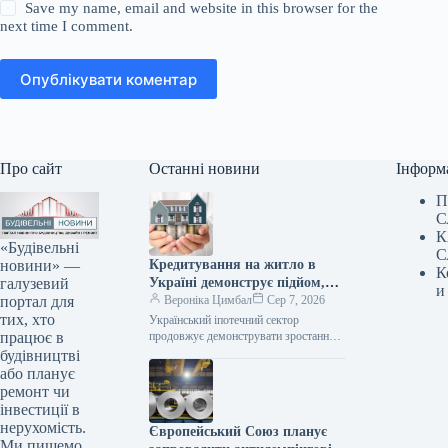
Save my name, email and website in this browser for the
next time I comment.
Опублікувати коментар
Про сайт
Останні новини
Інформ
П
С
К
«Будівельні
С
новини» —
Кредитування на житло в
К
галузевий
Україні демонструє підйом,
и
портал для
проте без підтримки держави
Вероніка Цимбал
Сер 7, 2026
тих, хто
сфера практично не
Український іпотечний сектор
працює в
функціонує.
продовжує демонструвати зростання,
проте його поступ залишається майже
будівництві
винятково залежним від державної
або планує
допомоги. Згідно з заявою Олени…
ремонт чи
інвестиції в
нерухомість.
Європейський Союз планує
Ми пишемо