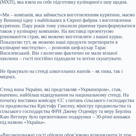
(МХП), яка взяла на себе підготовку кулінарного шоу щодня.
«Ми – компанія, яка займається виготовленням курятини, маємо
у Винниці одну з найбільших в Європі фабрик з виготовлення
курятини. Пару років тому ухвалили рішення трансформуватися
також у кулінарну компанію. На виставці презентуємо
різноманіття страв, які можемо виготовляти з нашої курки.
Показуємо тут, як можемо наші продукти перетворити в
кулінарне мистецтво», – розповів шеф-кухар Тарас
Василевський. Він з колегами фактично не мали вільної
хвилини – гості постійно підходили та хотіли скуштувати.
Не бракувало на стенді алкогольних напоїв – як пива, так і
міцних.
Стенд вина України, які представляв «Укрвинпром», став,
напевно, найбільш відвідуваним на національному стенді. На
початку виставки комісару ЄС з питань сільського господарства
та продовольства Крістофу Гансену, міністру продовольства та
сільського господарства ФРН Джему Оздеміру та меру Берліна
Каю Вегнеру було презентовано подарунки – 30-річні коньяки
під назвою «Україна».
«Високоповажні гості обіцяли обов’язково відкоркувати їх при