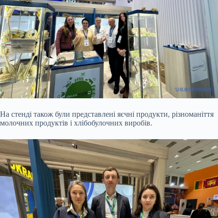
На стенді також були представлені яєчні продукти, різноманіття
молочних продуктів і хлібобулочних виробів.