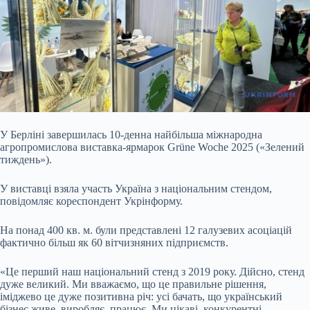
У Берліні завершилась 10-денна найбільша міжнародна
агропромислова виставка-ярмарок Grüne Woche 2025 («Зелений
тиждень»).
У виставці взяла участь
Україна з національним стендом,
повідомляє кореспондент Укрінформу.
На понад 400 кв. м. були представлені 12 галузевих асоціацій
фактично більш як 60 вітчизняних підприємств.
«Це перший наш національний стенд з 2019 року. Дійсно, стенд
дуже великий. Ми вважаємо, що це правильне рішення,
іміджево це дуже позитивна річ: усі бачать, що український
бізнес живе, виробляє, працює. Ми цікаві, конкурентні,