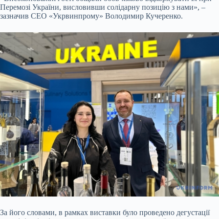
Перемозі України, висловивши солідарну позицію з нами», –
зазначив СЕО «Укрвинпрому» Володимир Кучеренко.
За його словами, в рамках виставки було проведено дегустації