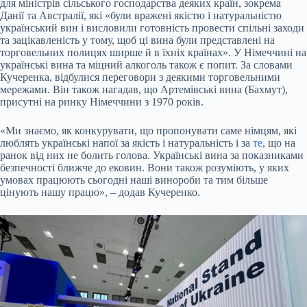
для міністрів сільського господарства деяких країн, зокрема
Данії та Австралії, які «були вражені якістю і натуральністю
український вин і висловили готовність провести спільні заходи
та зацікавленість у тому, щоб ці вина були представлені на
торговельних полицях ширше й в їхніх країнах». У Німеччині на
українські вина та міцний алкоголь також є попит. За словами
Кучеренка, відбулися переговори з деякими торговельними
мережами. Він також нагадав, що Артемівські вина (Бахмут),
присутні на ринку Німеччини з 1970 років.
«Ми знаємо, як конкурувати, що пропонувати саме німцям, які
люблять українські напої за якість і натуральність і за
те
, що на
ранок від них не болить голова. Українські вина за показниками
безпечності ближче до ековин. Вони також розуміють, у яких
умовах працюють сьогодні наші винороби та тим більше
цінують нашу працю», – додав Кучеренко.