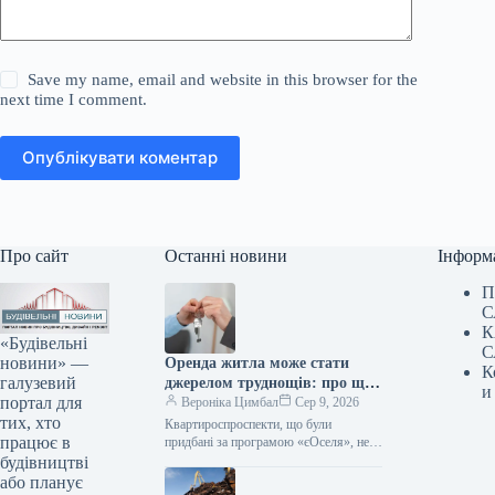
Save my name, email and website in this browser for the
next time I comment.
Опублікувати коментар
Про сайт
Останні новини
Інформ
П
С
К
«Будівельні
С
новини» —
Оренда житла може стати
К
галузевий
джерелом труднощів: про що
и
портал для
слід пам’ятати учасникам
Вероніка Цимбал
Сер 9, 2026
тих, хто
програми «єОселя»
Квартироспроспeкти, що були
працює в
придбані за програмою «єОселя», не
мають права беззастережно надавати
будівництві
таке житло в оренду. Поки позика не
або планує
буде…