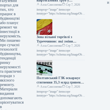
галузевий
нафтогазових труб у
и
портал для
Сполучених Штатах у липні
Алла Самсоненко
Сер 7, 2026
тих, хто
залишалися незмінними,
itemprop=”image” itemscope
працює в
досягнувши позначки $2563 за
itemtype=”https://schema.org/ImageObje
ct” rel=”nofollow”> Новини
будівництві
тонну.
Глобальний ринок ціни на прокат
або планує
Роздрукувати 297 06 Серпня 2026
ремонт чи
Середні ціни на нафтогазові труби…
інвестиції в
нерухомість.
Зона вільної торгівлі з
Ми пишемо
Туреччиною: які зміни
про сучасні
чекають на українське
Алла Самсоненко
Сер 7, 2026
технології
металоведення
itemprop=”image” itemscope
будівництва,
itemtype=”https://schema.org/ImageObje
тенденції
ct” rel=”nofollow”>
ринку
СтаттіІндустріяторгівляРоздрукувати
7106 Серпня 2026 ЗВТ із Туреччиною:
нерухомості
що зміниться для української
та практичні
металопродукції Читайте на
поради з
Полтавський ГЗК оскаржує
русскомRead in…
якісного
стягнення 35,3 млрд гривень
ремонту.
за невиконання норм
Алла Самсоненко
Сер 7, 2026
Матеріали
валютного регулювання.
itemprop=”image” itemscope
видання
itemtype=”https://schema.org/ImageObje
допомагають
ct” rel=”nofollow”> shutterstock.com
орієнтуватися
Новини Компанії Полтавський ГЗК
в
Роздрукувати 292 06 Серпня 2026