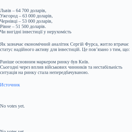
Львів – 64 700 доларів,
Ужгород – 63 000 доларів,
Чернівці – 53 000 доларів,
Рівне – 51 500 доларів.
Чи вигідні інвестиції у нерухомість
Як зазначає економічний аналітик Сергій Фурса, житло втрачає
статус надійного активу для інвестицій. Це пов’язано з тим, що:
Раніше основним маркером ринку був Київ.
Сьогодні через вплив військових чинників та нестабільність
ситуація на ринку стала непередбачуваною.
Источник
Submit Rating
Rate this item:
No votes yet.
Submit Rating
Rate this item:
No votes yet.