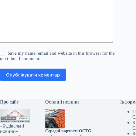
Save my name, email and website in this browser for the
next time I comment.
Опублікувати коментар
Про сайт
Останні новини
Інформ
П
С
К
«Будівельні
С
новини» —
Середні вартості OCTG
К