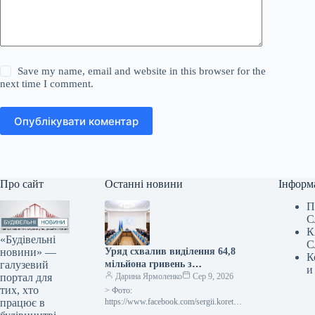
Save my name, email and website in this browser for the
next time I comment.
Опублікувати коментар
Про сайт
Останні новини
Інформ
П
С
К
«Будівельні
С
новини» —
Уряд схвалив виділення 64,8
К
галузевий
мільйона гривень з
и
портал для
державного бюджету для
Дарина Ярмоленко
Сер 9, 2026
тих, хто
відновлювальних робіт та
> Фото:
працює в
подолання наслідків війни.
https://www.facebook.com/sergii.koretsk
yi.page Уряд України схвалив