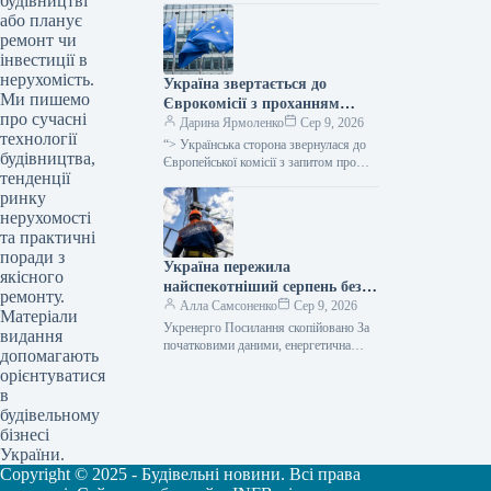
будівництві
виділення коштів, запланованих у
або планує
державному бюджеті на 2026 рік для
ремонт чи
фінансування регіональної політики,
інвестиції в
з…
нерухомість.
Україна звертається до
Ми пишемо
Єврокомісії з проханням
про сучасні
надати 220 мільйонів євро для
Дарина Ярмоленко
Сер 9, 2026
технології
допомоги
“> Українська сторона звернулася до
будівництва,
сільськогосподарським
Європейської комісії з запитом про
тенденції
надання 220 мільйонів євро у вигляді
виробникам через
ринку
безповоротної фінансової допомоги.
заблоковані порти.
Ця…
нерухомості
та практичні
поради з
Україна пережила
якісного
найспекотніший серпень без
ремонту.
відключень електроенергії –
Алла Самсоненко
Сер 9, 2026
Матеріали
заявив Шмигаль.
Укренерго Посилання скопійовано За
видання
початковими даними, енергетична
допомагають
система України пережила пік
орієнтуватися
серпневої спеки, який встановив новий
в
температурний рекорд, не вдаючись…
будівельному
бізнесі
України.
Copyright © 2025 - Будівельні новини. Всі права