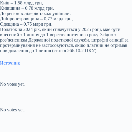
Київ – 1,58 млрд грн,
Київщина – 0,78 млрд грн.
До регіонів-лідерів також увійшли:
Дніпропетровщина – 0,77 млрд грн,
Одещина – 0,75 млрд грн.
Податок за 2024 рік, який сплачується у 2025 році, має бути
внесений з 1 липня до 1 вересня поточного року. Згідно з
роз’ясненням Державної податкової служби, штрафні санкції за
протермінування не застосовуються, якщо платник не отримав
повідомлення до 1 липня (стаття 266.10.2 ПКУ).
Источник
Submit Rating
Rate this item:
No votes yet.
Submit Rating
Rate this item:
No votes yet.