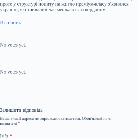
проте у структурі попиту на житло преміум-класу з’явилися
українці, які тривалий час мешкають за кордоном.
Источник
Submit Rating
Rate this item:
No votes yet.
Submit Rating
Rate this item:
No votes yet.
Залишити відповідь
Ваша e-mail адреса не оприлюднюватиметься.
Обов’язкові поля
позначені
*
Ім’я
*