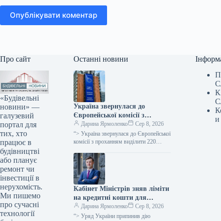
Опублікувати коментар
Про сайт
Останні новини
Інформ
П
С
К
«Будівельні
С
новини» —
Україна звернулася до
К
галузевий
Європейської комісії з
и
портал для
проханням надати 220
Дарина Ярмоленко
Сер 8, 2026
тих, хто
мільйонів євро для допомоги
“> Україна звернулася до Європейської
працює в
аграрному сектору у зв’язку
комісії з проханням виділити 220
мільйонів євро безповоротної
будівництві
із блокуванням портів.
допомоги для компенсації відсотків за
або планує
кредитами малим…
ремонт чи
інвестиції в
нерухомість.
Кабінет Міністрів зняв ліміти
Ми пишемо
на кредитні кошти для
про сучасні
сільськогосподарських
Дарина Ярмоленко
Сер 8, 2026
технології
підприємств в межах
“> Уряд України припинив дію