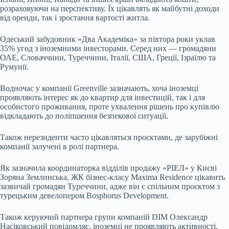
розраховуючи на перспективу. Їх цікавлять як майбутні доходи
від оренди, так і зростання вартості житла.
Одеський забудовник «Два Академіка» за півтора роки уклав
35% угод з іноземними інвесторами. Серед них — громадяни
ОАЕ, Словаччини, Туреччини, Італії, США, Греції, Ізраїлю та
Румунії.
Водночас у компанії Greenville зазначають, хоча іноземці
проявляють інтерес як до квартир для інвестицій, так і для
особистого проживання, проте ухвалення рішень про купівлю
відкладають до поліпшення безпекової ситуації.
Також нерезиденти часто цікавляться проєктами, де зарубіжні
компанії залучені в ролі партнера.
Як зазначила координаторка відділів продажу «РІЕЛ» у Києві
Зоряна Землинська, ЖК бізнес-класу Maxima Residence цікавить
зазвичай громадян Туреччини, адже він є спільним проєктом з
турецьким девелопером Bosphorus Development.
Також керуючий партнера групи компаній DIM Олександр
Насіковський повідомляє, іноземці не проявляють активності,