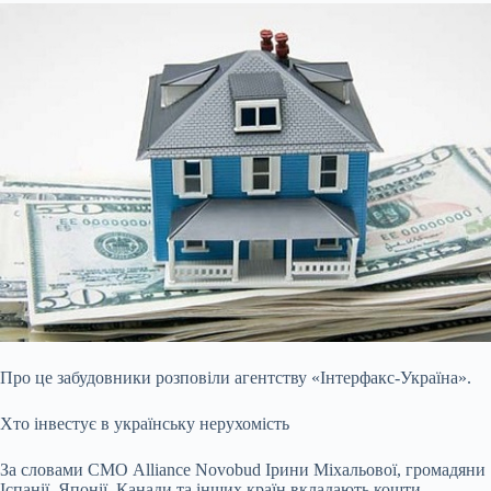
Про це забудовники розповіли агентству «Інтерфакс-Україна».
Хто інвестує в українську нерухомість
За словами СМО Alliance Novobud Ірини Міхальової, громадяни
Іспанії, Японії, Канади та інших країн вкладають кошти,