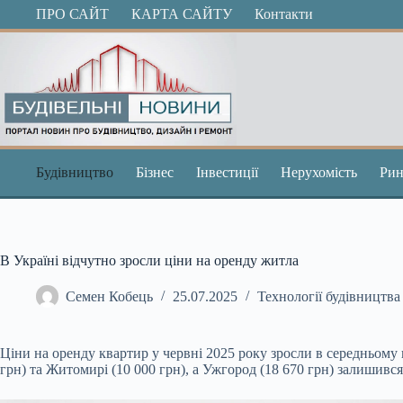
Перейти
ПРО САЙТ
КАРТА САЙТУ
Контакти
до
вмісту
Будівництво
Бізнес
Інвестиції
Нерухомість
Рин
В Україні відчутно зросли ціни на оренду житла
Семен Кобець
25.07.2025
Технології будівництва
Ціни на оренду квартир у червні 2025 року зросли в середньом
грн) та Житомирі (10 000 грн), а Ужгород (18 670 грн) залишив