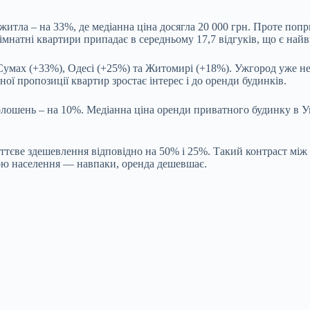
итла – на 33%, де медіанна ціна досягла 20 000 грн. Проте поп
імнатні квартири припадає в середньому 17,7 відгуків, що є най
 Сумах (+33%), Одесі (+25%) та Житомирі (+18%). Ужгород уже н
ної пропозиції квартир зростає інтерес і до оренди будинків.
 оголошень – на 10%. Медіанна ціна оренди приватного будинку в
тєве здешевлення відповідно на 50% і 25%. Такий контраст між м
ікою населення — навпаки, оренда дешевшає.