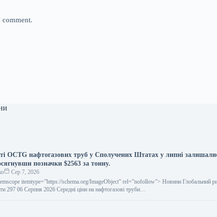
 I comment.
ни
сті OCTG нафтогазових труб у Сполучених Штатах у липні залишали
осягнувши позначки $2563 за тонну.
ко
Сер 7, 2026
temscope itemtype=”https://schema.org/ImageObject” rel=”nofollow”> Новини Глобальний р
ти 297 06 Серпня 2026 Середні ціни на нафтогазові труби…