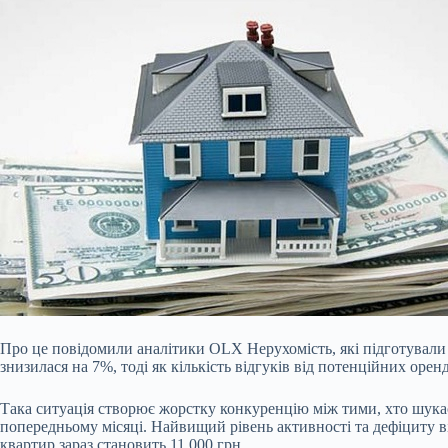
Про це повідомили аналітики OLX Нерухомість, які підготувал
знизилася на 7%, тоді як кількість відгуків від потенційних орен
Така ситуація створює жорстку конкуренцію між тими, хто шукає 
попередньому місяці. Найвищий рівень активності та дефіциту ві
квартир зараз становить 11 000 грн.