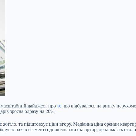
и масштабний дайджест про
те
, що відбувалось на ринку нерухомо
дарів зросла одразу на 20%.
житло, та підштовхує ціни вгору. Медіанна ціна оренди квартир п
дчувається в сегменті однокімнатних квартир, де кількість оголо