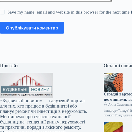
Save my name, email and website in this browser for the next time
Опублікувати коментар
Про сайт
Останні нови
Середні варто
незмінними, д
«Будівельні новини» — галузевий портал
Алла Самсонен
для тих, хто працює в будівництві або
itemprop=”image” i
планує ремонт чи інвестиції в нерухомість.
прокат Роздрукува
Ми пишемо про сучасні технології
будівництва, тенденції ринку нерухомості
та практичні поради з якісного ремонту.