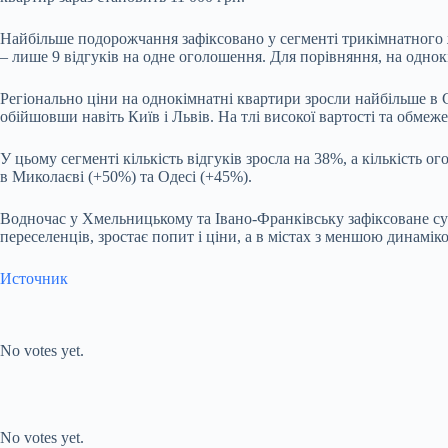
Найбільше подорожчання зафіксовано у сегменті трикімнатного ж
– лише 9 відгуків на одне оголошення. Для порівняння, на однок
Регіонально ціни на однокімнатні квартири зросли найбільше в
обійшовши навіть Київ і Львів. На тлі високої вартості та обмеже
У цьому сегменті кількість відгуків зросла на 38%, а кількість
в Миколаєві (+50%) та Одесі (+45%).
Водночас у Хмельницькому та Івано-Франківську зафіксоване сут
переселенців, зростає попит і ціни, а в містах з меншою динам
Источник
Submit Rating
Rate this item:
No votes yet.
Submit Rating
Rate this item:
No votes yet.