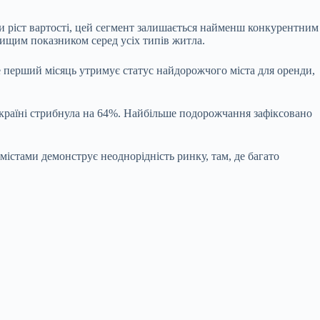
ри ріст вартості, цей сегмент залишається найменш конкурентним
вищим показником серед усіх типів житла.
е перший місяць утримує статус найдорожчого міста для оренди,
 Україні стрибнула на 64%. Найбільше подорожчання зафіксовано
істами демонструє неоднорідність ринку, там, де багато