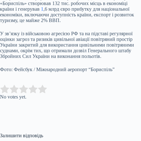
«Бориспіль» створював 132 тис. робочих місць в економіці
країни і генерував
1
,6 млрд євро прибутку для національної
економіки, включаючи доступність країни, експорт і розвиток
туризму, це майже 2% ВВП.
У зв’язку із військовою агресією РФ та на підставі регулярної
оцінки загроз та ризиків цивільної авіації повітряний простір
України закритий для використання цивільними повітряними
суднами, окрім тих, що отримали дозвіл Генерального штабу
Збройних Сил України на виконання польотів.
Фото: Фейсбук / Міжнародний аеропорт “Бориспіль”
Submit Rating
Rate this item:
No votes yet.
Залишити відповідь