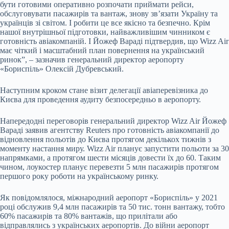
бути готовими оперативно розпочати приймати рейси,
обслуговувати пасажирів та вантаж, знову звʼязати Україну та
українців зі світом. І робити це все якісно та безпечно. Крім
нашої внутрішньої підготовки, найважливішим чинником є
готовність авіакомпаній. І Йожеф Вараді підтвердив, що Wizz Air
має чіткий і масштабний план повернення на український
ринок”, – зазначив генеральний директор аеропорту
«Бориспіль» Олексій Дубревський.
Наступним кроком стане візит делегації авіаперевізника до
Києва для проведення аудиту безпосередньо в аеропорту.
Напередодні переговорів генеральний директор Wizz Air Йожеф
Вараді заявив агентству Reuters про готовність авіакомпанії до
відновлення польотів до Києва протягом декількох тижнів з
моменту настання миру. Wizz Air планує запустити польоти за 30
напрямками, а протягом шести місяців довести їх до 60. Таким
чином, лоукостер планує перевезти 5 млн пасажирів протягом
першого року роботи на українському ринку.
Як повідомлялося, міжнародний аеропорт «Бориспіль» у 2021
році обслужив 9,4 млн пасажирів та 50 тис. тонн вантажу, тобто
60% пасажирів та 80% вантажів, що прилітали або
відправлялись з українських аеропортів. До війни аеропорт