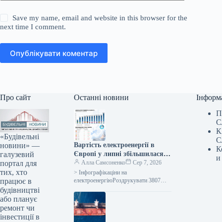
Save my name, email and website in this browser for the
next time I comment.
Опублікувати коментар
Про сайт
Останні новини
Інформ
П
С
К
«Будівельні
С
новини» —
Вартість електроенергії в
К
галузевий
Європі у липні збільшилася
и
портал для
через високу температуру та
Алла Самсоненко
Сер 7, 2026
тих, хто
подорожчання природного
> Інфографікаціни на
працює в
газу.
електроенергіюРоздрукувати 3807
Серпня 2026 Вартість електроенергії в
будівництві
Європі в липні зросла через спеку та
або планує
подорожчання газу Читайте…
ремонт чи
інвестиції в