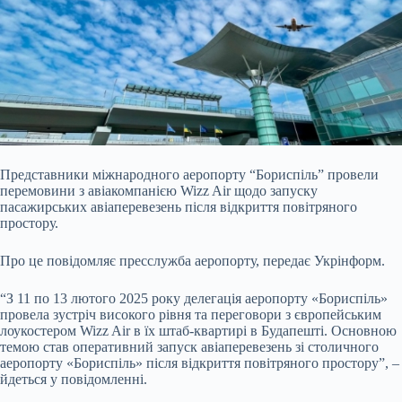
Представники міжнародного аеропорту “Бориспіль” провели
перемовини з авіакомпанією Wizz Air щодо запуску
пасажирських авіаперевезень після відкриття
повітряного
простору.
Про це повідомляє
пресслужба аеропорту, передає Укрінформ.
“З 11 по 13 лютого 2025 року делегація аеропорту «Бориспіль»
провела зустріч високого рівня та переговори з європейським
лоукостером Wizz Air в їх штаб-квартирі в Будапешті. Основною
темою став оперативний запуск авіаперевезень зі столичного
аеропорту «Бориспіль» після відкриття повітряного простору”, –
йдеться у повідомленні.