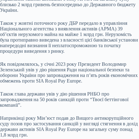
близько 2 млрд гривень безпосередньо до Державного бюджету
України.
Також у жовтні поточного року ДБР передало в управління
Національного агентства з виявлення активів (АРМА) 39
об’єктів нерухомого майна на майже 1 млрд грн. Нерухомість
була протиправно виведена з власності цієї банківської установи
напередодні визнання її неплатоспроможною та початку
процедури виведення з ринку.
Як повідомлялось, у січні 2023 року Президент Володимир
Зеленський увів у дію рішення Ради національної безпеки та
оборони України про запровадження на п’ять років економічних
обмежень проти SIA Royal Pay Europe.
Також глава держави увів у дію рішення РНБО про
запровадження на 50 років санкцій проти “Твоєї беттінгової
компанії”.
Наприкінці року Мін’юст подав до Вищого антикорупційного
суду позов про застосування санкцій у вигляді стягнення в дохід
держави активів SIA Royal Pay Europe на загальну суму понад
1,8 млрд грн.