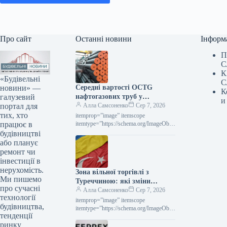
Про сайт
Останні новини
Інформ
П
С
К
«Будівельні
С
новини» —
Середні вартості OCTG
К
галузевий
нафтогазових труб у
и
портал для
Сполучених Штатах у липні
Алла Самсоненко
Сер 7, 2026
тих, хто
залишалися незмінними,
itemprop=”image” itemscope
працює в
досягнувши позначки $2563 за
itemtype=”https://schema.org/ImageObje
ct” rel=”nofollow”> Новини
будівництві
тонну.
Глобальний ринок ціни на прокат
або планує
Роздрукувати 297 06 Серпня 2026
ремонт чи
Середні ціни на нафтогазові труби…
інвестиції в
нерухомість.
Зона вільної торгівлі з
Ми пишемо
Туреччиною: які зміни
про сучасні
чекають на українське
Алла Самсоненко
Сер 7, 2026
технології
металоведення
itemprop=”image” itemscope
будівництва,
itemtype=”https://schema.org/ImageObje
тенденції
ct” rel=”nofollow”>
ринку
СтаттіІндустріяторгівляРоздрукувати