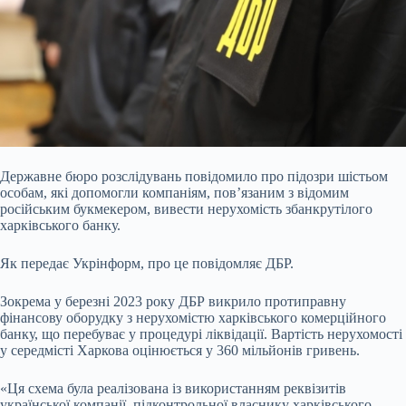
Державне бюро розслідувань повідомило про підозри шістьом
особам, які допомогли компаніям, пов’язаним з відомим
російським букмекером, вивести нерухомість
збанкрутілого
харківського банку.
Як передає Укрінформ, про це повідомляє ДБР.
Зокрема у березні 2023 року ДБР викрило протиправну
фінансову оборудку з нерухомістю харківського комерційного
банку, що перебуває у процедурі ліквідації. Вартість нерухомості
у середмісті Харкова оцінюється у 360 мільйонів гривень.
«Ця схема була реалізована із використанням реквізитів
української компанії, підконтрольної власнику харківського