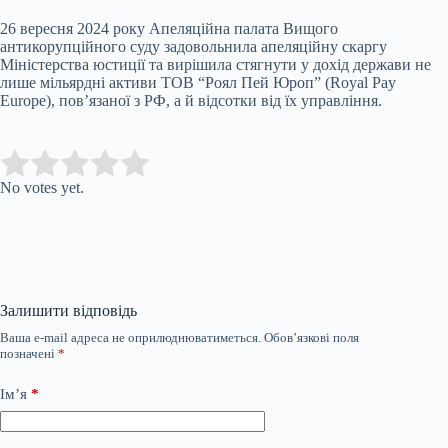
26 вересня 2024 року Апеляційна палата Вищого
антикорупційного суду задовольнила апеляційну скаргу
Міністерства юстиції та вирішила стягнути у дохід держави не
лише мільярдні активи ТОВ “Роял Пей Юроп” (Royal Pay
Europe), пов’язаної з РФ, а й відсотки від їх управління.
Submit Rating
Rate this item:
No votes yet.
Залишити відповідь
Ваша e-mail адреса не оприлюднюватиметься.
Обов’язкові поля
позначені
*
Ім’я
*