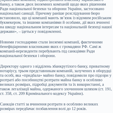
банку, а також двох іноземних компаній щодо яких рішенням
Ради національної безпеки та оборони України, застосовано
національні санкції. Причому раніше розслідування бюро
встановило, що ці компанії мають зв’язок із відомим російським
букмекером, та іншими компаніями й особами, дії яких вчинені
на шкоду національним інтересам та національній безпеці нашої
держави», – ідеться у повідомленні.
Новими господарями стали іноземні компанії, фактичними
бенефіціарними власниками яких є громадяни РФ. Самі ж
компанії-нерезиденти перебувають під санкціями Ради
національної безпеки і оборони.
Директору одного з відділень збанкрутілого банку, приватному
нотаріусу, трьом представникам компаній, залучених в оборудці
та особі, яка «придбала» майно банку, повідомили про підозри у
розтраті або пособництві розтрати майна банку в особливо
великих розмірах, підробці документів та їх використанні, а
також легалізації майна, одержаного злочинним шляхом (ст. 191,
ст. 358, ст. 209 Кримінального кодексу України).
Санкція статті за вчинення розтрати в особливо великих
розмірах передбачає позбавлення волі до 12 років.