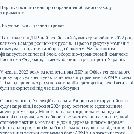
Вирішується питання про обрання запобіжного заходу
затриманим.
Досудове розслідування триває.
Як нагадали в ДБР, цей російський букмекер заробив у 2022 році
близько 12 млрд російських рублів. З цього прибутку компанія
сплачувала податки та збори до бюджету РФ. Їх коштом
фінансується силовий блок, оборонно-промисловий комплекс
Російської Федерації, а також збройна агресія проти України.
У червні 2023 року, за клопотанням ДБР та Офісу генерального
прокурора суд арештував та передав в управління АРМА понад
1
,9 млрд гривень з рахунків компанії-нерезидента, реквізити якої
були використані під час цієї оборудки.
Своєю чергою, Апеляційна палата Вищого антикорупційного
суду наприкінці вересня 2024 року остаточно задовольнила
апеляційну скаргу Міністерства юстиції, подану на підставі
матеріалів провадження бюро, про застосування санкції у виді
стягнення активів компанії у дохід держави шляхом передачі
цінних паперів, коштів на банківських рахунках та відсотків від
управління такими активами з боку АРМА на загальну суму