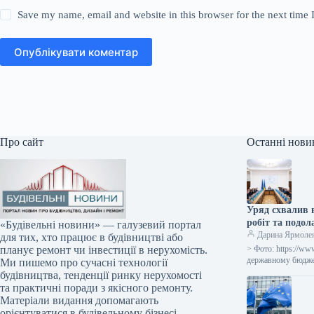
Save my name, email and website in this browser for the next time
Опублікувати коментар
Про сайт
Останні нови
Уряд схвалив 
робіт та подол
«Будівельні новини» — галузевий портал
Дарина Ярмоле
для тих, хто працює в будівництві або
> Фото: https://ww
планує ремонт чи інвестиції в нерухомість.
державному бюджет
Ми пишемо про сучасні технології
будівництва, тенденції ринку нерухомості
та практичні поради з якісного ремонту.
Матеріали видання допомагають
орієнтуватися в будівельному бізнесі