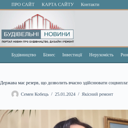
Перейти
ПРО САЙТ
КАРТА САЙТУ
Контакти
до
вмісту
Будівництво
Бізнес
Інвестиції
Нерухомість
Рин
Держава має резерв, що дозволить вчасно здійснювати соцвипл
Семен Кобець
25.01.2024
Якісний ремонт