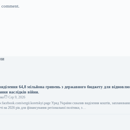
 I comment.
ни
виділення 64,8 мільйона гривень з державного бюджету для відновл
ання наслідків війни.
нко
Сер 9, 2026
w.facebook.com/sergii.koretskyi.page Уряд України схвалив виділення коштів, заплановани
і на 2026 рік для фінансування регіональної політики, з…