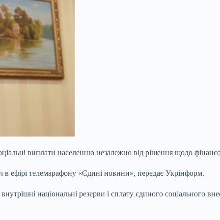
 соціальні виплати населенню незалежно від рішення щодо фінан
ч в ефірі телемарафону «Єдині новини», передає Укрінформ.
внутрішні національні резерви і сплату єдиного соціального внес