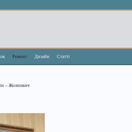
ок
Ремонт
Дизайн
Статті
ати – Жолнович