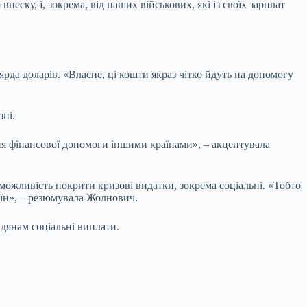
еску, і, зокрема, від наших військових, які із своїх зарплат
ьярда доларів. «Власне, ці кошти якраз чітко йдуть на допомогу
зні.
ення фінансової допомоги іншими країнами», – акцентувала
можливість покрити кризові видатки, зокрема соціальні. «Тобто
аїн», – резюмувала Жолнович.
дянам соціальні виплати.