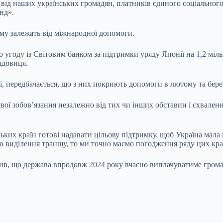
від наших українських громадян, платників єдиного соціального вн
нд».
му залежать від міжнародної допомоги.
о угоду із Світовим банком за підтримки уряду Японії на
1
,2 міл
ядовиця.
і, передбачається, що з них покриють допомоги в лютому та бере
і свої зобов’язання незалежно від тих чи інших обставин і схвал
ких країн готові надавати цільову підтримку, щоб Україна мала 
ро виділення траншу, то ми точно маємо погодження ряду цих кр
ив, що держава впродовж 2024 року вчасно виплачуватиме грома