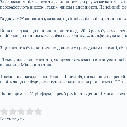
За словами міністра, кошти державного резерву «залежать тільки 
перераховують внесок і таким чином наповнюють Пенсійний фо
Водночас Жолнович зауважила, що інші соціальні видатки напря
Вона нагадала, що наприкінці листопада 2023 року було ухвален
найбільш уразливим категоріям населення», – поінформувала ур
З цих коштів було виплачено допомогу громадянам в грудні, січн
«Тому у нас є запас коштів, які дозволять вчасно виконувати вс
очільниця Мінсоцполітики.
Також вона нагадала, що Велика Британія, низка інших європейсь
навіть якщо не буде досягнуто погодження на рівні всього ЄС п
Як повідомляв Укрінформ, Прем’єр-міністр Денис Шмигаль заяв
Submit Rating
Rate this item:
No votes yet.