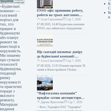
К
«Будівельні
С
новини» —
ENSO офіс припинив роботу,
К
галузевий
роботи на трьох житлових
и
портал для
комплексах призупинено —
Алла Самсоненко
Сер 7, 2026
тих, хто
розслідування Bihus.Info
07.08.2026, 14:40 Будівельна компанія
працює в
ENSO, яка займається спорудженням
одразу трьох масштабних житлових
будівництві
комплексів у Києві, призупинила
або планує
будівельні роботи. Офіс фірми…
ремонт чи
інвестиції в
нерухомість.
Що сьогодні визначає довіру
Ми пишемо
до будівельної компанії:
про сучасні
Alliance Novobud виділили
Алла Самсоненко
Сер 7, 2026
технології
основні чинники
07.08.2026, 15:05 Новини партнерів 30
будівництва,
липня в Києві пройшов Ukraine
тенденції
Investment Congress 2026, який зібрав
ринку
понад 2000 учасників із
девелоперської,…
нерухомості
та практичні
поради з
“Нафтогазова компанія”
якісного
придбає сотню автоцистерн
ремонту.
задля покращення
Дарина Ярмоленко
Сер 7, 2026
Матеріали
стабільності доставки палива.
> Фото: Укрнафта ПАТ "Укрнафта"
видання