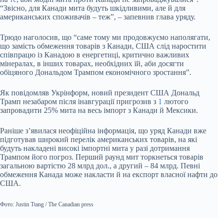
“Звісно, для Канади мита будуть шкідливими, але й для
американських споживачів – теж”, – запевнив глава уряду.
Трюдо наголосив, що “саме тому ми продовжуємо наполягати,
що замість обмеження товарів з Канади, США слід наростити
співпрацю із Канадою в енергетиці, критично важливих
мінералах, в інших товарах, необхідних їй, аби досягти
обіцяного Дональдом Трампом економічного зростання”.
Як повідомляв Укрінформ, новий президент США Дональд
Трамп незабаром після інавгурації пригрозив з
1
лютого
запровадити 25% мита на весь імпорт з Канади й Мексики.
Раніше зʼявилася неофіційна інформація, що уряд Канади вже
підготував широкий перелік американських товарів, на які
будуть накладені високі імпортні мита у разі дотримання
Трампом його погроз. Перший раунд мит торкнеться товарів
загальною вартістю 28 млрд дол., а другий – 84 млрд. Певні
обмеження Канада може накласти й на експорт власної нафти до
США.
Фото: Justin Ttang / The Canadian press