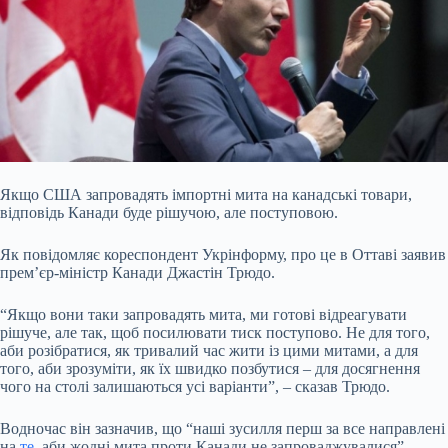
Якщо США запровадять імпортні мита на канадські товари,
відповідь Канади буде рішучою, але поступовою.
Як повідомляє кореспондент Укрінформу, про це в Оттаві заявив
премʼєр-міністр Канади Джастін Трюдо.
“Якщо вони таки запровадять мита, ми готові відреагувати
рішуче, але так, щоб посилювати тиск поступово. Не для того,
аби розібратися, як тривалий час жити із цими митами, а для
того, аби зрозуміти, як їх швидко позбутися – для досягнення
чого на столі залишаються усі варіанти”, – сказав Трюдо.
Водночас він зазначив, що “наші зусилля перш за все направлені
на
те
, аби жодні мита проти Канади не запроваджувалися”.