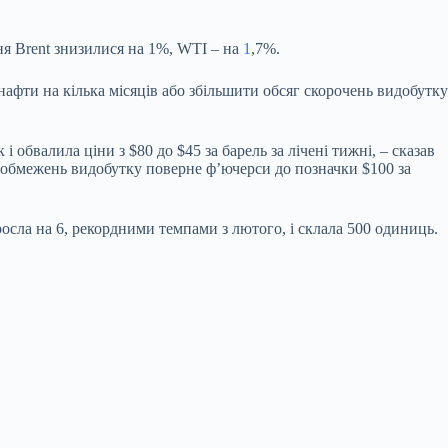
я Brent знизилися на 1%, WTI – на
1
,7%.
ти на кілька місяців або збільшити обсяг скорочень видобутку
обвалила ціни з $80 до $45 за барель за лічені тижні, – сказав
я обмежень видобутку поверне ф’ючерси до позначки $100 за
осла на 6, рекордними темпами з лютого, і склала 500 одиниць.