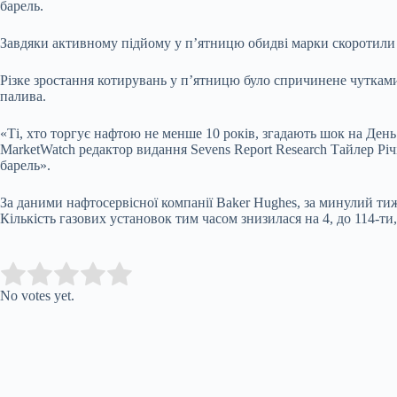
барель.
Завдяки активному підйому у п’ятницю обидві марки скоротили
Різке зростання котирувань у п’ятницю було спричинене чуткам
палива.
«Ті, хто торгує нафтою не менше 10 років, згадають шок на День 
MarketWatch редактор видання Sevens Report Research Тайлер Річ
барель».
За даними нафтосервісної компанії Baker Hughes, за минулий ти
Кількість газових установок тим часом знизилася на 4, до 114-ти
Submit Rating
Rate this item:
No votes yet.