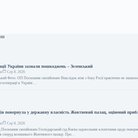
ни
анції України зазнали пошкоджень – Зеленський
ко
Сер 8, 2026
кий Фото: ОП Посилання скопійовано Внаслідок атак з боку Росії практично не лишил
ргогенерації в Україні.…
ція повернула у державну власність Жовтневий палац, оцінений приб
ко
Сер 8, 2026
 Посилання скопійовано Господарський суд Києва задовольнив клопотання щодо поверн
ня споруд колишнього Жовтневого палацу. Про…