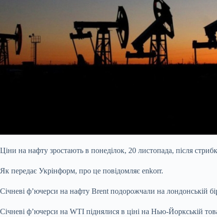
Ціни на нафту зростають в понеділок, 20 листопада, після стрибк
Як передає Укрінформ, про це повідомляє enkorr.
Січневі ф’ючерси на нафту
Brent подорожчали на лондонській бірж
Січневі ф’ючерси на WTI піднялися в ціні на Нью-Йоркській това