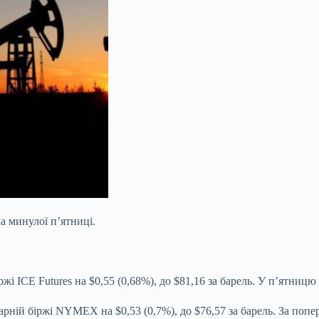
а минулої п’ятниці.
і ICE Futures на $0,55 (0,68%), до $81,16 за барель. У п’ятницю 
рній біржі NYMEX на $0,53 (0,7%), до $76,57 за барель. За попер