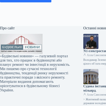
Про сайт
Останні нови
Усі електрост
Алла Самсонен
«Будівельні новини» — галузевий портал
Володимир Зеленсь
для тих, хто працює в будівництві або
цілого об’єкта ене
планує ремонт чи інвестиції в нерухомість.
Ми пишемо про сучасні технології
будівництва, тенденції ринку нерухомості
та практичні поради з якісного ремонту.
Матеріали видання допомагають
орієнтуватися в будівельному бізнесі
Судова інстан
України.
мільярд.
Алла Самсонен
> Жовтневий палац
державне володін