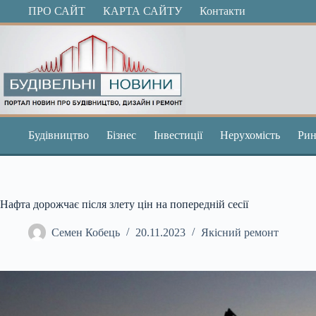
Перейти
ПРО САЙТ
КАРТА САЙТУ
Контакти
до
вмісту
Будівництво
Бізнес
Інвестиції
Нерухомість
Рин
Нафта дорожчає після злету цін на попередній сесії
Семен Кобець
20.11.2023
Якісний ремонт