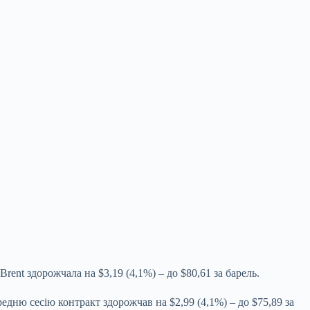
Brent здорожчала на $3,19 (4,1%) – до $80,61 за барель.
едню сесію контракт здорожчав на $2,99 (4,1%) – до $75,89 за