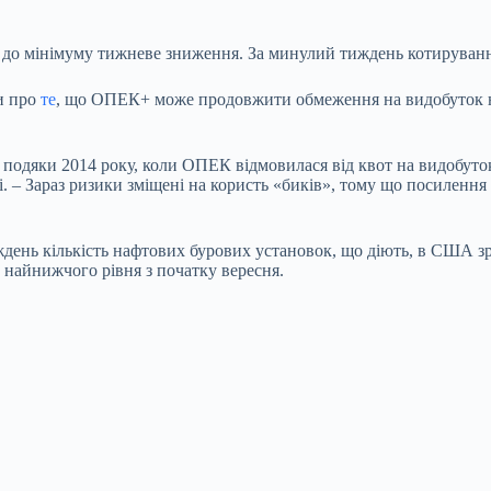
 до мінімуму тижневе зниження. За минулий тиждень котируванн
и про
те
, що ОПЕК+ може продовжити обмеження на видобуток наф
подяки 2014 року, коли ОПЕК відмовилася від квот на видобуток і 
і. – Зараз ризики зміщені на користь «биків», тому що посиленн
ждень кількість нафтових бурових установок, що діють, в США зр
, найнижчого рівня з початку вересня.