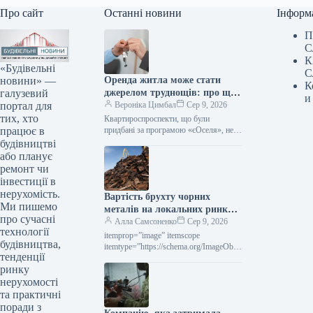
Про сайт
Останні новини
Інформ
П
С
К
«Будівельні
С
новини» —
Оренда житла може стати
К
галузевий
джерелом труднощів: про що
и
портал для
слід пам’ятати учасникам
Вероніка Цимбал
Сер 9, 2026
тих, хто
програми «єОселя»
Квартироспроспeкти, що були
працює в
придбані за програмою «єОселя», не
мають права беззастережно надавати
будівництві
таке житло в оренду. Поки позика не
або планує
буде…
ремонт чи
інвестиції в
нерухомість.
Вартість брухту чорних
Ми пишемо
металів на локальних ринках
про сучасні
у липні впала на 10–30
Алла Самсоненко
Сер 9, 2026
технології
доларів за тонну.
itemprop=”image” itemscope
будівництва,
itemtype=”https://schema.org/ImageObje
тенденції
ct” rel=”nofollow”> shutterstock.com
ринку
Брухт Новини Світовий ринок вартість
брухту Друк 109 09 Серпня 2026
нерухомості
Вартість металобрухту на
та практичні
регіональних…
поради з