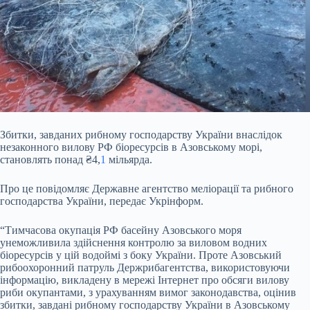
Збитки, завданих рибному господарству України внаслідок
незаконного вилову РФ біоресурсів в Азовському морі,
становлять понад ₴4,
1
мільярда.
Про це повідомляє Державне
агентство меліорації та рибного
господарства України, передає Укрінформ.
“Тимчасова окупація РФ басейну Азовського моря
унеможливила здійснення контролю за виловом водних
біоресурсів у цій водоймі з боку України. Проте Азовський
рибоохоронний патруль Держрибагентства, використовуючи
інформацію, викладену в мережі Інтернет про обсяги вилову
риби окупантами, з урахуванням вимог законодавства, оцінив
збитки, завдані рибному господарству України в Азовському