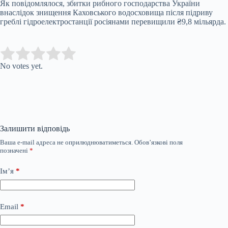
Як повідомлялося, збитки рибного господарства України
внаслідок знищення Каховського водосховища після підриву
греблі гідроелектростанції росіянами перевищили ₴9,8 мільярда.
Submit Rating
Rate this item:
No votes yet.
Залишити відповідь
Ваша e-mail адреса не оприлюднюватиметься.
Обов’язкові поля
позначені
*
Ім’я
*
Email
*