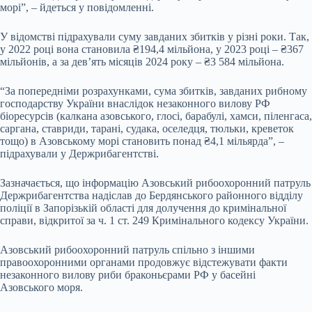
морі”, – йдеться у повідомленні.
У відомстві підрахували суму завданих збитків у різні роки. Так,
у 2022 році вона становила ₴194,4 мільйона, у 2023 році – ₴367
мільйонів, а за дев’ять місяців 2024 року – ₴3 584 мільйона.
“За попередніми розрахунками, сума збитків, завданих рибному
господарству України внаслідок незаконного вилову РФ
біоресурсів (калкана азовського, глосі, барабулі, хамси, піленгаса,
саргана, ставриди, тарані, судака, оселедця, тюльки, креветок
тощо) в Азовському морі становить понад ₴4,1 мільярда”, –
підрахували у Держрибагентстві.
Зазначається, що інформацію Азовський рибоохоронний патруль
Держрибагентства надіслав до Бердянського районного відділу
поліції в Запорізькій області для долучення до кримінальної
справи, відкритої за ч. 1 ст. 249 Кримінального кодексу України.
Азовський рибоохоронний патруль спільно з іншими
правоохоронними органами продовжує відстежувати факти
незаконного вилову риби браконьєрами РФ у басейні
Азовського моря.