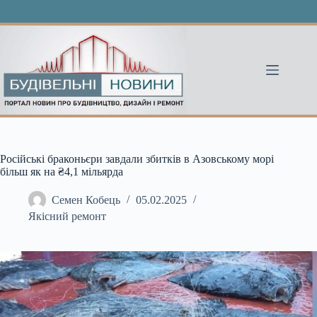
Перейти
до
вмісту
Російські браконьєри завдали збитків в Азовському морі
більш як на ₴4,1 мільярда
Семен Кобець
05.02.2025
Якісний ремонт