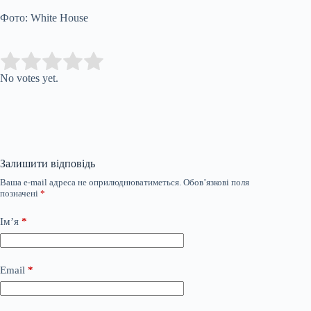
Фото: White House
Submit Rating
Rate this item:
No votes yet.
Залишити відповідь
Ваша e-mail адреса не оприлюднюватиметься.
Обов’язкові поля
позначені
*
Ім’я
*
Email
*