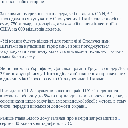
торгівлі з обох сторін».
За словами американського лідера, які наводить CNN, ЄС
«погоджується купувати у Сполучених Штатів енергоносії на
суму 750 мільярдів доларів», а також збільшити інвестиції в
США на 600 мільярдів доларів.
«Усі країни будуть відкриті для торгівлі зі Сполученими
Штатами за нульовими тарифами, і вони погоджуються
закуповувати величезну кількість військової техніки», – заявив
глава Білого дому.
Як повідомляв Укрінформ, Дональд Трамп і Урсула фон дер Ляєн
27 липня зустрілися у Шотландії для обговорення торговельних
відносин між Євросоюзом та Сполученими Штатами.
Президент США відзначив рішення країн НАТО підвищити
внески на оборону до 5% та підтвердив намір просувати угоду із
союзниками щодо закупівлі американської зброї з метою, в тому
числі, передачі військової допомоги Україні.
Раніше глава Білого дому заявляв про наміри запровадити з
1
серпня 30-відсоткові тарифи для ЄС.