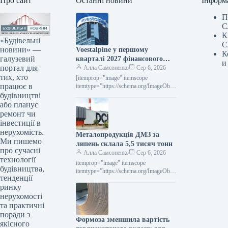
Про сайт
Останні новини
Інформ
П
С
К
«Будівельні
С
новини» —
Voestalpine у першому
К
галузевий
кварталі 2027 фінансового
и
портал для
року підвищила виручку на
Алла Самсоненко
Сер 6, 2026
тих, хто
2,4% порівняно з попереднім
[itemprop=”image” itemscope
працює в
роком.
itemtype=”https://schema.org/ImageObje
ct” rel=”nofollow”> voestalpine.com
будівництві
Новини Глобальний ринок voestalpine
або планує
Роздрукувати 80 06 Серпня 2026
ремонт чи
Voestalpine у І кварталі 2027
інвестиції в
фінроку…
нерухомість.
Металопродукція ДМЗ за
Ми пишемо
липень склала 5,5 тисяч тонн
про сучасні
Алла Самсоненко
Сер 6, 2026
технології
itemprop=”image” itemscope
будівництва,
itemtype=”https://schema.org/ImageObje
тенденції
ct” rel=”nofollow”> ДМЗ Новини
ринку
Компанії ДМЗ Друкувати 93 06
Серпня 2026 ДМЗ у липні виробив 5,5
нерухомості
тис. т…
та практичні
поради з
Формоза зменшила вартість
якісного