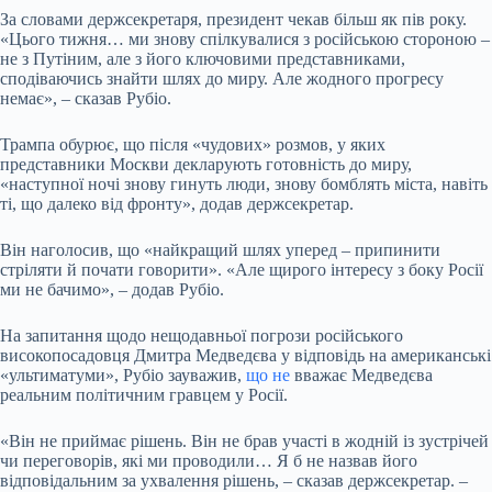
За словами держсекретаря, президент чекав більш як пів року.
«Цього тижня… ми знову спілкувалися з російською стороною –
не з Путіним, але з його ключовими представниками,
сподіваючись знайти шлях до миру. Але жодного прогресу
немає», – сказав Рубіо.
Трампа обурює, що після «чудових» розмов, у яких
представники Москви декларують готовність до миру,
«наступної ночі знову гинуть люди, знову бомблять міста, навіть
ті, що далеко від фронту», додав держсекретар.
Він наголосив, що «найкращий шлях уперед – припинити
стріляти й почати говорити». «Але щирого інтересу з боку Росії
ми не бачимо», – додав Рубіо.
На запитання щодо нещодавньої погрози російського
високопосадовця Дмитра Медведєва у відповідь на американські
«ультиматуми», Рубіо зауважив,
що не
вважає Медведєва
реальним політичним гравцем у Росії.
«Він не приймає рішень. Він не брав участі в жодній із зустрічей
чи переговорів, які ми проводили… Я б не назвав його
відповідальним за ухвалення рішень, – сказав держсекретар. –