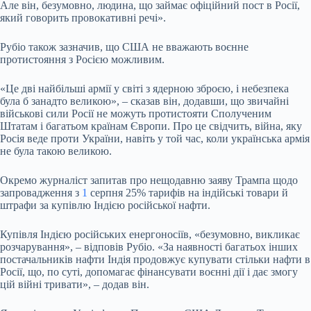
Але він, безумовно, людина, що займає офіційний пост в Росії,
який говорить провокативні речі».
Рубіо також зазначив, що США не вважають воєнне
протистояння з Росією можливим.
«Це дві найбільші армії у світі з ядерною зброєю, і небезпека
була б занадто великою», – сказав він, додавши, що звичайні
військові сили Росії не можуть протистояти Сполученим
Штатам і багатьом країнам Європи. Про це свідчить, війна, яку
Росія веде проти України, навіть у той час, коли українська армія
не була такою великою.
Окремо журналіст запитав про нещодавню заяву Трампа щодо
запровадження з
1
серпня 25% тарифів на індійські товари й
штрафи за купівлю Індією російської нафти.
Купівля Індією російських енергоносіїв, «безумовно, викликає
розчарування», – відповів Рубіо. «За наявності багатьох інших
постачальників нафти Індія продовжує купувати стільки нафти в
Росії, що, по суті, допомагає фінансувати воєнні дії і дає змогу
цій війні тривати», – додав він.