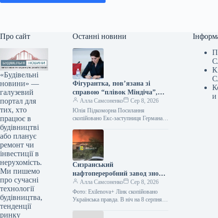
Про сайт
Останні новини
Інформ
П
С
К
«Будівельні
С
новини» —
Фігурантка, пов’язана зі
К
галузевий
справою “плівок Міндіча”,
и
портал для
зайняла керівний пост у
Алла Самсоненко
Сер 8, 2026
тих, хто
стратегічній державній
Юлія Підкоморна Посилання
працює в
компанії.
скопійовано Екс-заступниця Германа
Галущенка та особа, згадана у “плівках
будівництві
Міндіча”, Юлія Підкоморна, обійняла
або планує
посаду виконувачки обов’язків
ремонт чи
члена…
інвестиції в
нерухомість.
Сизранський
Ми пишемо
нафтопереробний завод знову
про сучасні
піддався атаці, що призвело
Алла Самсоненко
Сер 8, 2026
технології
до займання.
Фото: Exilenova+ Лінк скопійовано
будівництва,
Українська правда. В ніч на 8 серпня у
тенденції
місті Сизрань Самарської області РФ
ринку
зазнав атаки місцевий…