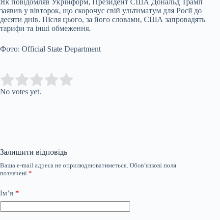
Як повідомляв Укрінформ, Президент США Дональд Трамп
заявив у вівторок, що скорочує свій ультиматум для Росії до
десяти днів. Після цього, за його словами, США запровадять
тарифи та інші обмеження.
Фото: Official State Department
Submit Rating
Rate this item:
No votes yet.
Залишити відповідь
Ваша e-mail адреса не оприлюднюватиметься.
Обов’язкові поля
позначені
*
Ім’я
*