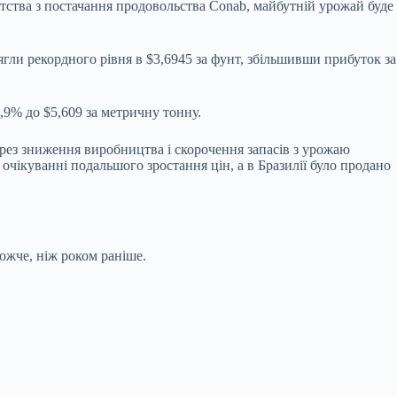
нтства з постачання продовольства Conab, майбутній урожай буде
сягли рекордного рівня в $3,6945 за фунт, збільшивши прибуток за
,9% до $5,609 за метричну тонну.
через зниження виробництва і скорочення запасів з урожаю
 очікуванні подальшого зростання цін, а в Бразилії було продано
ожче, ніж роком раніше.