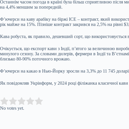
Останнім часом погода в країні була більш сприятливою після м
на 4,4% меншим за попередній.
Ф’ючерси на каву арабіку на біржі ICE – контракт, який використ
рік майже на 15%. Пізніше контракт закрився на 2,5% на рівні $3
Кава робуста, як правило, дешевший сорт, що використовується 
Очікується, що експорт кави з Індії, п’ятого за величиною вироб
минулого сезону. За словами дилерів, фермери в Індії та В’єтна
близько 80-90% поточного врожаю.
Ф’ючерси на какао в Нью-Йорку зросли на 3,3% до 11 745 доларів
Як повідомляв Укрінформ, у 2024 році філіжанка класичної кави 
Submit Rating
Rate this item:
No votes yet.