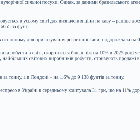
инулорічної сильної посухи. Однак, за даними бразильського аге
овується в усьому світі для визначення ціни на каву – раніше до
,6655 за фунт.
в основному для приготування розчинної кави, подорожчала на 0
ника робусти в світі, скоротиться більш ніж на 10% в 2025 році 
мі, найбільших світових виробників робусти, стримують продажі в
 за тонну, а в Лондоні – на
1
,6% до 9 138 фунтів за тонну.
еспресо в Україні в середньому коштувала 31 грн, що на 11% дор