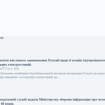
ни
омісія висловила занепокоєння Румунії щодо її планів відтермінуват
ьних електростанцій.
ко
Сер 6, 2026
s Посилання скопійовано Європейська комісія висловила застереження Румунії, що відхи
фіку виведення з експлуатації електростанцій, що…
податковій службі надати Міністерству оборони інформацію про чоло
 60 років.