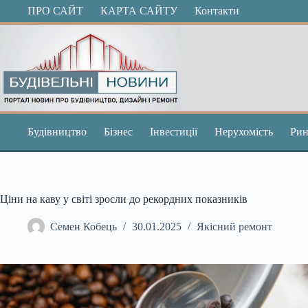
Перейти
ПРО САЙТ
КАРТА САЙТУ
Контакти
до
вмісту
Будівництво
Бізнес
Інвестиції
Нерухомість
Рин
Ціни на каву у світі зросли до рекордних показників
Семен Кобець
30.01.2025
Якісний ремонт