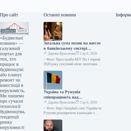
Про сайт
Останні новини
Інформ
«Будівельні
новини» —
Загальна сума позик на житло
галузевий
в банківському секторі
портал для
досягла 50 мільярдів гривень.
Дарина Ярмоленко
Сер 6, 2026
тих, хто
> Фото: Пресслужба КБУ На 1 червня
працює в
2026 року сукупний обсяг іпотечних
позик у банківській системі досяг 50
будівництві
мільярдів гривень,…
або планує
ремонт чи
інвестиції в
нерухомість.
Україна та Румунія
Ми пишемо
співпрацюють над
про сучасні
збільшенням логістичного
Дарина Ярмоленко
Сер 6, 2026
технології
потенціалу порту Констанца
> Фото: https://unsplash.com/ Україна та
будівництва,
Румунія розширюють взаємодію з
тенденції
метою забезпечення вивезення
ринку
вітчизняної агропродукції через
румунську гавань Констанца, яка
нерухомості