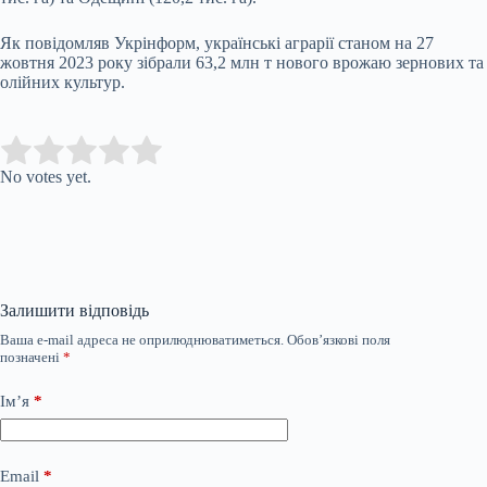
Як повідомляв Укрінформ, українські аграрії станом на 27
жовтня 2023 року зібрали 63,2 млн т нового врожаю зернових та
олійних культур.
Submit Rating
Rate this item:
No votes yet.
Залишити відповідь
Ваша e-mail адреса не оприлюднюватиметься.
Обов’язкові поля
позначені
*
Ім’я
*
Email
*