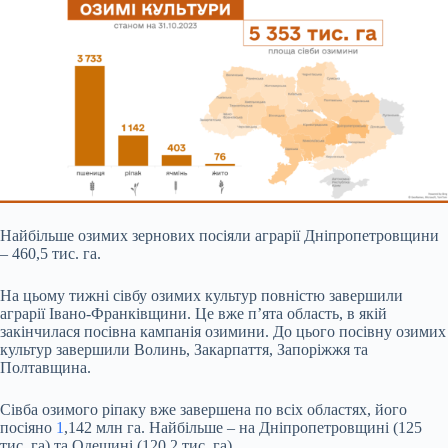
Найбільше озимих зернових посіяли аграрії Дніпропетровщини
– 460,5 тис. га.
На цьому тижні сівбу озимих культур повністю завершили
аграрії Івано-Франківщини. Це вже п’ята область, в якій
закінчилася посівна кампанія озимини. До цього посівну озимих
культур завершили Волинь, Закарпаття, Запоріжжя та
Полтавщина.
Сівба озимого ріпаку вже завершена по всіх областях, його
посіяно
1
,142 млн га. Найбільше – на Дніпропетровщині (125
тис. га) та Одещині (120,2 тис. га).