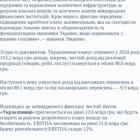
підтримки та відновлення залізничної інфраструктури за
рахунок власних коштів та залучених коштів міжнародних
фінансових інституцій. Крім іншого, фінплан передбачає
підвищення заробітної плати залізничникам, яка на сьогодні не
відповідає їхньому внеску в обороноздатність та
функціонування економіки України, якщо порівнювати з
іншими галузями», – зазначив Лященко.
Згідно із документом, Укрзалізниця планує отримати у 2024 році
103,2 млрд грн доходу, зокрема, чистий дохід від реалізації
продукції (товарів, робіт, послуг) планується в обсязі 98,6 млрд
грн.
Наступного року очікується дохід від вантажних перевезень в
обсязі 80,
1
млрд грн та від пасажирських перевезень — 9,3 млрд
грн.
Відповідно до затвердженого фінплану чистий збиток
«Укрзалізниці»
прогнозується на рівні 12,6 млрд грн, які будуть
покриті за рахунок розробленого плану виходу на
беззбитковість. EBITDA запланована на рівні 11,8 млрд грн.
Індекс рентабельності EBITDA складе 12%.