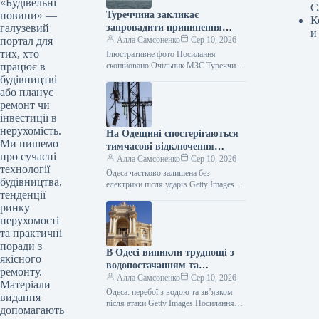
«Будівельні
С
новини» —
Туреччина закликає
К
галузевий
запровадити припинення
и
портал для
вогню щодо суден у Чорному
Алла Самсоненко
Сер 10, 2026
тих, хто
морі.
Ілюстративне фото Посилання
працює в
скопійовано Очільник МЗС Туреччини
Хакан Фідан повідомив, що Туреччина
будівництві
висунула заклик до України та Росії
або планує
щодо встановлення…
ремонт чи
інвестиції в
нерухомість.
На Одещині спостерігаються
Ми пишемо
тимчасові відключення
про сучасні
електроенергії через одну з
Алла Самсоненко
Сер 10, 2026
технології
найсерйозніших атак,
Одеса частково залишена без
будівництва,
здійснених РФ.
електрики після ударів Getty Images
тенденції
Посилання скопійовано Ворог провів
ринку
один із наймасовіших нападів на
Одещину цього…
нерухомості
та практичні
поради з
В Одесі виникли труднощі з
якісного
водопостачанням та
ремонту.
комунікаціями після ударів.
Алла Самсоненко
Сер 10, 2026
Матеріали
Одеса: перебої з водою та зв’язком
видання
після атаки Getty Images Посилання
допомагають
скопійовано Після одного з