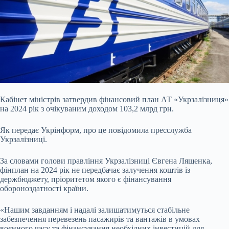
Кабінет міністрів затвердив фінансовий план АТ «Укрзалізниця»
на 2024 рік з очікуваним доходом 103,2 млрд грн.
Як передає Укрінформ, про це повідомила
пресслужба
Укрзалізниці.
За словами голови правління Укрзалізниці Євгена Лященка,
фінплан на 2024 рік не передбачає залучення коштів із
держбюджету, пріоритетом якого є фінансування
обороноздатності країни.
«Нашим завданням і надалі залишатимуться стабільне
забезпечення перевезень пасажирів та вантажів в умовах
воєнного часу та фінансування необхідних інвестицій для