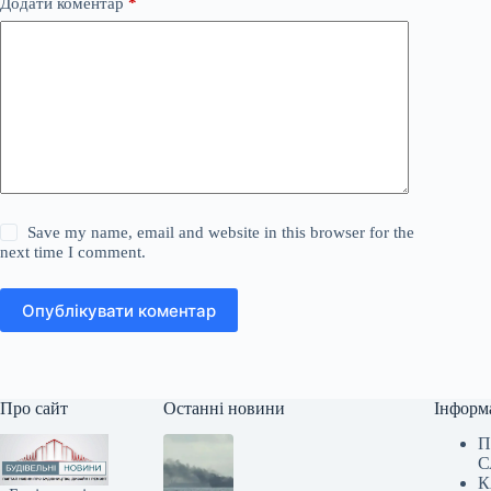
Додати коментар
*
Save my name, email and website in this browser for the
next time I comment.
Опублікувати коментар
Про сайт
Останні новини
Інформ
П
С
К