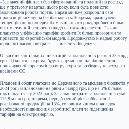
«Зазначений фінплан був сформований та поданий на розгляд
ще у третьому кварталі цього року, коли була повністю
заблокована робота портів. Наразі ми вже розробили свої
пропозиції виходу на беззбитковість. Зокрема, враховуючи
тенденцію двох попередніх місяців цього року, зроблено більш
оптимістичний репрогноз щодо вантажоперевезень. Також
плануємо уніфікацію тарифів: зробити їх більш прозорими та
привести до європейської моделі. Продовжуємо й надалі роботу
щодо оптимізації витрат», — пояснив Лященко.
Освоєння капітальних інвестицій заплановано в розмірі 38 млрд
грн. Ці кошти, зокрема, будуть спрямовані на відновлення
пошкодженої ворогом інфраструктури та розбудову переходів з
країнами ЄС.
Плановий обсяг платежів до Державного та місцевих бюджетів у
2024 році заплановано на рівні 24 млрд грн, що на 5% більше,
ніж очікується у 2023 році. Загальні витрати заплановані в сумі
115,8 млрд грн, зокрема, передбачений ріст собівартості
реалізованої продукції на 13%, головним чином внаслідок
необхідності підвищення заробітної плати та підвищення
тарифів на електроенергію.