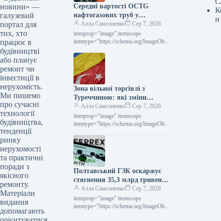
С
новини» —
Середні вартості OCTG
К
галузевий
нафтогазових труб у
и
портал для
Сполучених Штатах у липні
Алла Самсоненко
Сер 7, 2026
тих, хто
залишалися незмінними,
itemprop=”image” itemscope
працює в
досягнувши позначки $2563 за
itemtype=”https://schema.org/ImageObje
ct” rel=”nofollow”> Новини
будівництві
тонну.
Глобальний ринок ціни на прокат
або планує
Роздрукувати 297 06 Серпня 2026
ремонт чи
Середні ціни на нафтогазові труби…
інвестиції в
нерухомість.
Зона вільної торгівлі з
Ми пишемо
Туреччиною: які зміни
про сучасні
чекають на українське
Алла Самсоненко
Сер 7, 2026
технології
металоведення
itemprop=”image” itemscope
будівництва,
itemtype=”https://schema.org/ImageObje
тенденції
ct” rel=”nofollow”>
ринку
СтаттіІндустріяторгівляРоздрукувати
7106 Серпня 2026 ЗВТ із Туреччиною:
нерухомості
що зміниться для української
та практичні
металопродукції Читайте на
поради з
Полтавський ГЗК оскаржує
русскомRead in…
якісного
стягнення 35,3 млрд гривень
ремонту.
за невиконання норм
Алла Самсоненко
Сер 7, 2026
Матеріали
валютного регулювання.
itemprop=”image” itemscope
видання
itemtype=”https://schema.org/ImageObje
допомагають
ct” rel=”nofollow”> shutterstock.com
орієнтуватися