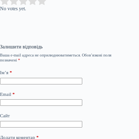
Submit Rating
Rate this item:
No votes yet.
Залишити відповідь
Ваша e-mail адреса не оприлюднюватиметься.
Обов’язкові поля
позначені
*
Ім’я
*
Email
*
Сайт
Додати коментар
*