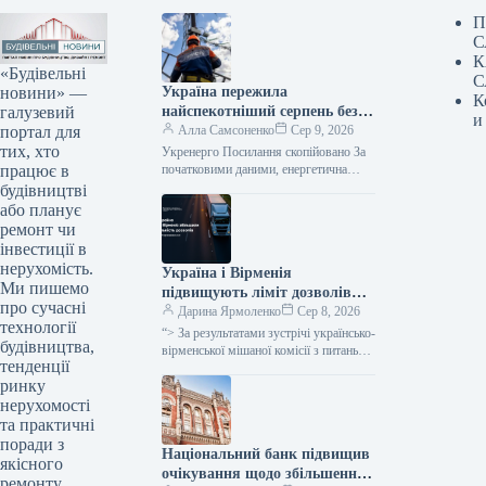
П
С
К
«Будівельні
С
новини» —
Україна пережила
К
галузевий
найспекотніший серпень без
и
портал для
відключень електроенергії –
Алла Самсоненко
Сер 9, 2026
тих, хто
заявив Шмигаль.
Укренерго Посилання скопійовано За
працює в
початковими даними, енергетична
система України пережила пік
будівництві
серпневої спеки, який встановив новий
або планує
температурний рекорд, не вдаючись…
ремонт чи
інвестиції в
нерухомість.
Україна і Вірменія
Ми пишемо
підвищують ліміт дозволів
про сучасні
для міжнародних
Дарина Ярмоленко
Сер 8, 2026
технології
автомобільних перевезень на
“> За результатами зустрічі українсько-
будівництва,
600 одиниць.
вірменської мішаної комісії з питань
тенденції
міжнародних автомобільних
ринку
перевезень, Україна разом із
Вірменією прийняли рішення про
нерухомості
збільшення…
та практичні
поради з
Національний банк підвищив
якісного
очікування щодо збільшення
ремонту.