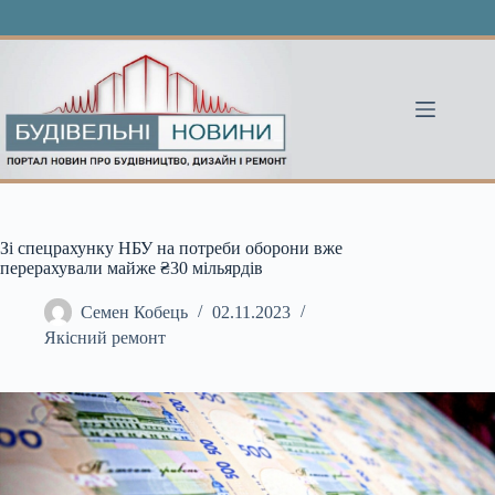
Перейти
до
вмісту
Зі спецрахунку НБУ на потреби оборони вже
перерахували майже ₴30 мільярдів
Семен Кобець
02.11.2023
Якісний ремонт