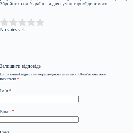
Збройних сил України та для гуманітарної допомоги.
Submit Rating
Rate this item:
No votes yet.
Залишити відповідь
Ваша e-mail адреса не оприлюднюватиметься.
Обов’язкові поля
позначені
*
Ім’я
*
Email
*
Сайт