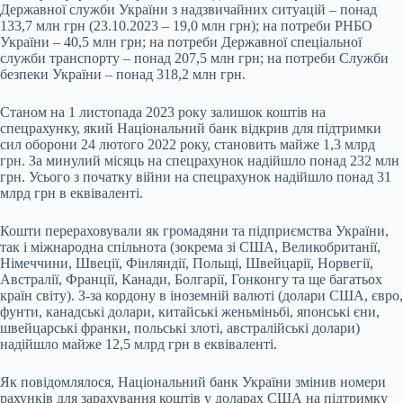
Державної служби України з надзвичайних ситуацій – понад
133,7 млн грн (23.10.2023 – 19,0 млн грн); на потреби РНБО
України – 40,5 млн грн; на потреби Державної спеціальної
служби транспорту – понад 207,5 млн грн; на потреби Служби
безпеки України – понад 318,2 млн грн.
Станом на 1 листопада 2023 року залишок коштів на
спецрахунку, який Національний банк відкрив для підтримки
сил оборони 24 лютого 2022 року, становить майже 1,3 млрд
грн. За минулий місяць на спецрахунок надійшло понад 232 млн
грн. Усього з початку війни на спецрахунок надійшло понад 31
млрд грн в еквіваленті.
Кошти перераховували як громадяни та підприємства України,
так і міжнародна спільнота (зокрема зі США, Великобританії,
Німеччини, Швеції, Фінляндії, Польщі, Швейцарії, Норвегії,
Австралії, Франції, Канади, Болгарії, Гонконгу та ще багатьох
країн світу). З-за кордону в іноземній валюті (долари США, євро,
фунти, канадські долари, китайські женьміньбі, японські єни,
швейцарські франки, польські злоті, австралійські долари)
надійшло майже 12,5 млрд грн в еквіваленті.
Як повідомлялося, Національний банк України змінив номери
рахунків для зарахування коштів у доларах США на підтримку